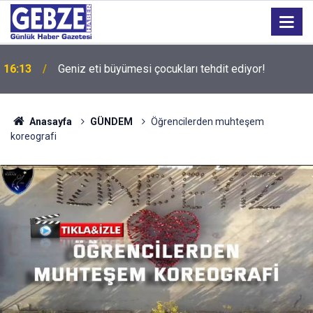
16:13
Geniz eti büyümesi çocukları tehdit ediyor!
15:27
Bilişim 500 Araştırması’nın sonuçları açıklandı
Anasayfa
GÜNDEM
Öğrencilerden muhteşem
koreografi