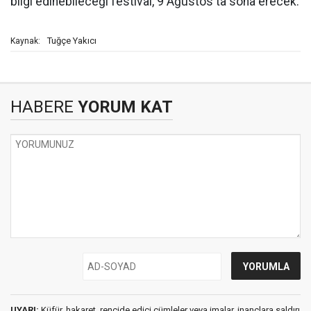
bilgi edinebileceği festival, 9 Ağustos'ta sona erecek.
Tuğçe Yakıcı
Kaynak:
HABERE
YORUM KAT
UYARI:
Küfür, hakaret, rencide edici cümleler veya imalar, inançlara saldırı