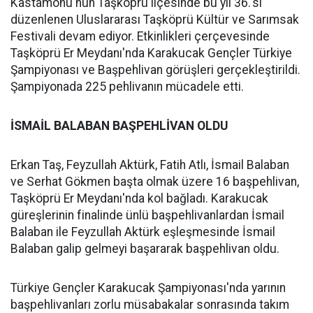
Kastamonu'nun Taşköprü ilçesinde bu yıl 36.'sı
düzenlenen Uluslararası Taşköprü Kültür ve Sarımsak
Festivali devam ediyor. Etkinlikleri çerçevesinde
Taşköprü Er Meydanı'nda Karakucak Gençler Türkiye
Şampiyonası ve Başpehlivan görüşleri gerçekleştirildi.
Şampiyonada 225 pehlivanın mücadele etti.
İSMAİL BALABAN BAŞPEHLİVAN OLDU
Erkan Taş, Feyzullah Aktürk, Fatih Atlı, İsmail Balaban
ve Serhat Gökmen başta olmak üzere 16 başpehlivan,
Taşköprü Er Meydanı'nda kol bağladı. Karakucak
güreşlerinin finalinde ünlü başpehlivanlardan İsmail
Balaban ile Feyzullah Aktürk eşleşmesinde İsmail
Balaban galip gelmeyi başararak başpehlivan oldu.
Türkiye Gençler Karakucak Şampiyonası'nda yarının
başpehlivanları zorlu müsabakalar sonrasında takım