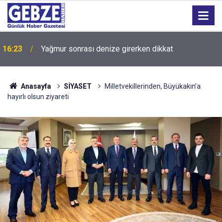
16:23
Yağmur sonrası denize girerken dikkat
İzmit Belediyesinde iki yeni başkan yardımcısı
14:44
göreve başladı
Anasayfa
SİYASET
Milletvekillerinden, Büyükakın’a
hayırlı olsun ziyareti