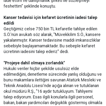
iade ettim ve danışmanlık şirketi ile sözleşmeyi
feshettim" şeklinde konuştu.
Kanser tedavisi için kefaret ücretinin iadesi talep
edildi
Geçtiğimiz celse 750 bin TL kefaretle tahliye edilen
S.Ö.'nün avukatı söz alarak, "Müvekkilim S.Ö., kansere
yakalanmıştır. Kanser tedavisine maddi imkansızlıklar
sebebiyle başlayamamaktadır. Bu sebeple kefaret
ücretinin iadesini talep ederiz" dedi.
"Projeye dahil olmaya zorlandık"
Hukuki veriler hiçbir şekilde usulsüz elde
edilmediğini, denetleme sürecinde yanlış olduğunu ve
bunu makamlara ilettiğini savunan Atatürk Mesleki ve
Teknik Anadolu Lisesi'nde açığa alınan ve tutuklanan
okul müdürü R.Ş., "16 aydır tutukluyum. Tahliyemi
talep ediyorum. Esas ilgili konularla ilgili personel,
bakan, bakan yardımcıları değişiklik göstermiş olmakla