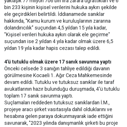
yaklaşık 77 milyon 706 bin lira zarara uğrattıkları ve 6
bin 233 kişinin kişisel verilerini hukuka aykırı şekilde
ele geçirdikleri belirtildi. İddianamede sanıklar
hakkında, "Kamu kurum ve kuruluşlarının zararına
dolandırıcılık" suçundan 4,5 yıldan 15 yıla kadar,
"Kişisel verileri hukuka aykırı olarak ele geçirme"
suçundan ise 2 yıldan 4 yıla kadar olmak üzere 6,5
yıldan 19 yıla kadar hapis cezası talep edildi.
4'ü tutuklu olmak üzere 17 sanık savunma yaptı
Önceki celsede 3 sanığın tahliye edildiği davanın
görülmesine Kocaeli 1. Ağır Ceza Mahkemesinde
devam edildi. Tutuklu ve tutuksuz sanıklar ile taraf
avukatlarının hazır bulunduğu duruşmada, 4'ü tutuklu
toplam 17 sanık savunma yaptı.
Suçlamaları reddeden tutuksuz sanıklardan İ.M.,
projeye aracı şirket vasıtasıyla dahil olduklarını ve
hesabına gelen paraya dokunmayarak iade ettiğini
savunarak, "2023 yılında danışmanlık şirketi bu proje