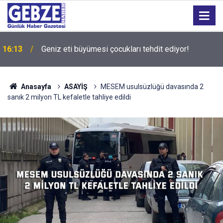
16:13
Geniz eti büyümesi çocukları tehdit ediyor!
15:27
Bilişim 500 Araştırması’nın sonuçları açıklandı
Anasayfa
ASAYİŞ
MESEM usulsüzlüğü davasında 2
sanık 2 milyon TL kefaletle tahliye edildi