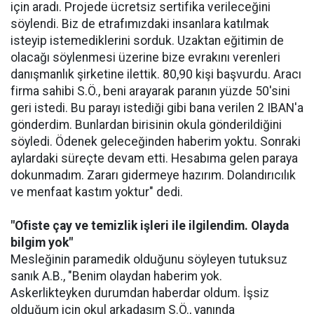
için aradı. Projede ücretsiz sertifika verileceğini
söylendi. Biz de etrafımızdaki insanlara katılmak
isteyip istemediklerini sorduk. Uzaktan eğitimin de
olacağı söylenmesi üzerine bize evrakını verenleri
danışmanlık şirketine ilettik. 80,90 kişi başvurdu. Aracı
firma sahibi S.Ö., beni arayarak paranın yüzde 50'sini
geri istedi. Bu parayı istediği gibi bana verilen 2 IBAN'a
gönderdim. Bunlardan birisinin okula gönderildiğini
söyledi. Ödenek geleceğinden haberim yoktu. Sonraki
aylardaki süreçte devam etti. Hesabıma gelen paraya
dokunmadım. Zararı gidermeye hazırım. Dolandırıcılık
ve menfaat kastım yoktur" dedi.
"Ofiste çay ve temizlik işleri ile ilgilendim. Olayda
bilgim yok"
Mesleğinin paramedik olduğunu söyleyen tutuksuz
sanık A.B., "Benim olaydan haberim yok.
Askerlikteyken durumdan haberdar oldum. İşsiz
olduğum için okul arkadaşım S.Ö., yanında