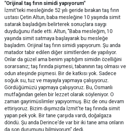
"Orijinal taş fırın simidi yapıyorum"
İzmit'teki mesleğinde 52 yılı geride bırakan taş fırın
ustası Çetin Altun, baba mesleğine 10 yaşında simit
satarak başladığını belirterek sonuçlara saygı
duyduğunu ifade etti. Altun, "Baba mesleğim, 10
yaşında simit satmaya başlayarak bu mesleğe
başladım. Orijinal taş fırın simidi yapıyorum. Şu anda
matador tabir edilen diğer simitlerden de yapılıyor.
Onlar da güzel ama benim yaptığım simidin özelliğini
sorarsanız; taş fırında pişmesi, tabanının taş olması ve
odun ateşinde pişmesi. Bir de katkısı yok. Sadece
soğuk su, tuz ve mayayla yapmaya çalışıyoruz.
Gördüğümüzü yapmaya çalışıyoruz. Bu, Osmanlı
mutfağından gelen bir lezzet olarak söyleniyor. O
zaman gayrimüslimler yapıyormuş. Biz de onu devam
ettiriyoruz. Bizim dışımızda İzmit'te taş fırında simit
yapan pek yok. Bir tane çarşıda vardı, doğalgaza
döndü. Şu anda Derince'de var bir iki tane ama onların
da son durumunu bilmiyorum" dedi.