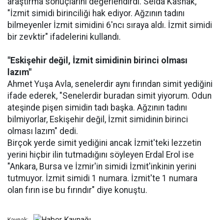
araştırma sonuçlarını değerlendirdi. Selda Kasnak,
"İzmit simidi birinciliği hak ediyor. Ağzının tadını
bilmeyenler İzmit simidini 6'ncı sıraya aldı. İzmit simidi
bir zevktir" ifadelerini kullandı.
"Eskişehir değil, İzmit simidinin birinci olması
lazım"
Ahmet Yuşa Avla, senelerdir aynı fırından simit yediğini
ifade ederek, "Senelerdir buradan simit yiyorum. Odun
ateşinde pişen simidin tadı başka. Ağzının tadını
bilmiyorlar, Eskişehir değil, İzmit simidinin birinci
olması lazım" dedi.
Birçok yerde simit yediğini ancak İzmit'teki lezzetin
yerini hiçbir ilin tutmadığını söyleyen Erdal Erol ise
"Ankara, Bursa ve İzmir'in simidi İzmit'inkinin yerini
tutmuyor. İzmit simidi 1 numara. İzmit'te 1 numara
olan fırın ise bu fırındır" diye konuştu.