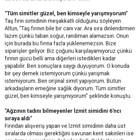
"Tüm simitler güzel, ben kimseyle yarışmıyorum"
Taş fırın simidinin meşakkatli olduğunu söyleyen
Altun, "Taş fırının bile bir canı var. Ara sıra dinlendirmen
lazım çünkü taban soğur, randıman alamazsın. Onun
için burada bu fırına fazla yüklenemezsin. Bize
siparişler geliyor. Biz çoğunu karşılayamıyoruz çünkü
fırının gücü belli ama diğerleri istedikleri kadar
yapabilir. Ben sonuçlara saygı duyuyorum. O konuda
bir şey demek istemiyorum çünkü yarışmak
istemiyorum. Ben orijinal simit yapıyorum. Bütün
arkadaşların emeğine sağlık diyorum. Tüm simitler
güzel, ben kimseyle yarışmıyorum" şeklinde konuştu.
"Ağzının tadını bilmeyenler İzmit simidini 6'ncı
sıraya aldı"
Fırından alışveriş yapan ve İzmit simidinin daha üst
sıralarda olması gerektiğini savunan kent sakinleri ise