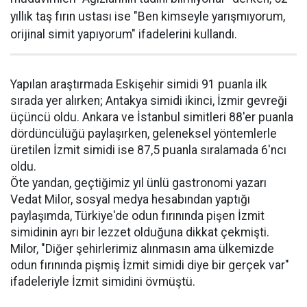
yıllık taş fırın ustası ise "Ben kimseyle yarışmıyorum,
orijinal simit yapıyorum" ifadelerini kullandı.
Yapılan araştırmada Eskişehir simidi 91 puanla ilk
sırada yer alırken; Antakya simidi ikinci, İzmir gevreği
üçüncü oldu. Ankara ve İstanbul simitleri 88'er puanla
dördüncülüğü paylaşırken, geleneksel yöntemlerle
üretilen İzmit simidi ise 87,5 puanla sıralamada 6'ncı
oldu.
Öte yandan, geçtiğimiz yıl ünlü gastronomi yazarı
Vedat Milor, sosyal medya hesabından yaptığı
paylaşımda, Türkiye'de odun fırınında pişen İzmit
simidinin ayrı bir lezzet olduğuna dikkat çekmişti.
Milor, "Diğer şehirlerimiz alınmasın ama ülkemizde
odun fırınında pişmiş İzmit simidi diye bir gerçek var"
ifadeleriyle İzmit simidini övmüştü.