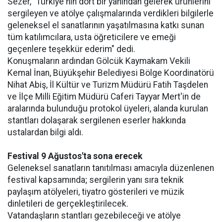
Sezer, "Türkiye'nin dört bir yanından gelerek ürünlerini
sergileyen ve atölye çalışmalarında verdikleri bilgilerle
geleneksel el sanatlarının yaşatılmasına katkı sunan
tüm katılımcılara, usta öğreticilere ve emeği
geçenlere teşekkür ederim" dedi.
Konuşmaların ardından Gölcük Kaymakam Vekili
Kemal İnan, Büyükşehir Belediyesi Bölge Koordinatörü
Nihat Abiş, İl Kültür ve Turizm Müdürü Fatih Taşdelen
ve İlçe Milli Eğitim Müdürü Caferi Tayyar Mert'in de
aralarında bulunduğu protokol üyeleri, alanda kurulan
stantları dolaşarak sergilenen eserler hakkında
ustalardan bilgi aldı.
Festival 9 Ağustos'ta sona erecek
Geleneksel sanatların tanıtılması amacıyla düzenlenen
festival kapsamında; sergilerin yanı sıra teknik
paylaşım atölyeleri, tiyatro gösterileri ve müzik
dinletileri de gerçekleştirilecek.
Vatandaşların stantları gezebileceği ve atölye