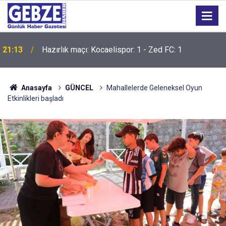
21:13
Hazırlık maçı: Kocaelispor: 1 - Zed FC: 1
21:12
İzmit Körfezi'ni yüzerek geçtiler
Anasayfa
GÜNCEL
Mahallelerde Geleneksel Oyun
Etkinlikleri başladı