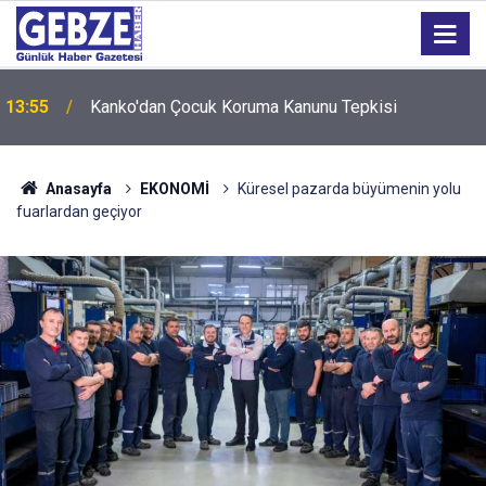
13:55
Kanko'dan Çocuk Koruma Kanunu Tepkisi
12:55
İzmit 95 Ebeveyn Buluşmaları başlıyor
Anasayfa
EKONOMİ
Küresel pazarda büyümenin yolu
fuarlardan geçiyor