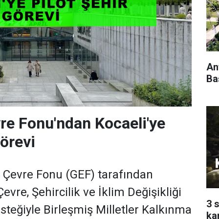
An
Ba
re Fonu'ndan Kocaeli'ye
görevi
l Çevre Fonu (GEF) tarafından
Çevre, Şehircilik ve İklim Değişikliği
3 
steğiyle Birleşmiş Milletler Kalkınma
ka