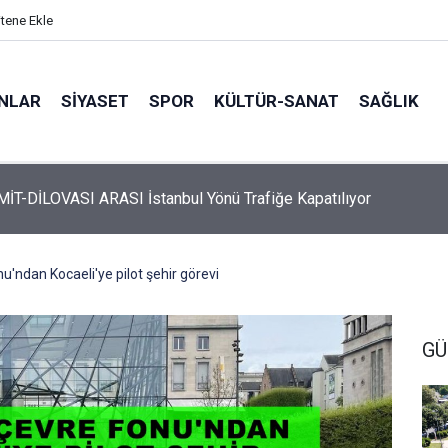
itene Ekle
ANLAR
SİYASET
SPOR
KÜLTÜR-SANAT
SAĞLIK
 Üyelerine Ticari Fırsat
u'ndan Kocaeli'ye pilot şehir görevi
G