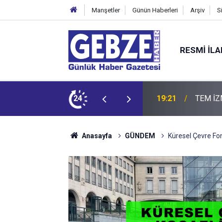
Manşetler
Günün Haberleri
Arşiv
S
RESMI İL
ZMİT-DİLOVASI ARASI İstanbul Yönü Trafiğe Kapatılıyor
24
19:20
GTO'dan
Anasayfa
GÜNDEM
Küresel Çevre Fon