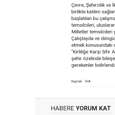
Çevre, Şehircilik ve İ
birlikte katılım sağl
başlatılan bu çalışm
temsilcileri, uluslar
Milletler temsilcileri 
Çalıştayda ve döngüs
etmek konusundaki de
"Kirliliğe Karşı Sıfı
şehir özelinde bileşe
gerekenler belirlendi
İHA
Kaynak:
HABERE
YORUM KAT