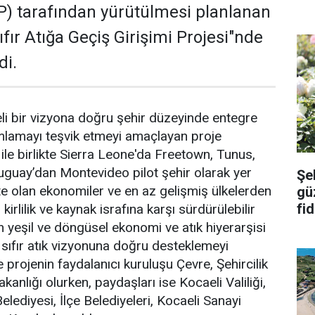
) tarafından yürütülmesi planlanan
Sıfır Atığa Geçiş Girişimi Projesi"nde
di.
deli bir vizyona doğru şehir düzeyinde entegre
lamayı teşvik etmeyi amaçlayan proje
le birlikte Sierra Leone'da Freetown, Tunus,
ruguay’dan Montevideo pilot şehir olarak yer
Şe
kte olan ekonomiler ve en az gelişmiş ülkelerden
güz
fid
 kirlilik ve kaynak israfına karşı sürdürülebilir
n yeşil ve döngüsel ekonomi ve atık hiyerarşisi
 sıfır atık vizyonuna doğru desteklemeyi
 projenin faydalanıcı kuruluşu Çevre, Şehircilik
akanlığı olurken, paydaşları ise Kocaeli Valiliği,
lediyesi, İlçe Belediyeleri, Kocaeli Sanayi