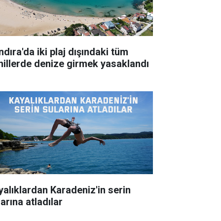
dıra'da iki plaj dışındaki tüm
hillerde denize girmek yasaklandı
yalıklardan Karadeniz'in serin
arına atladılar