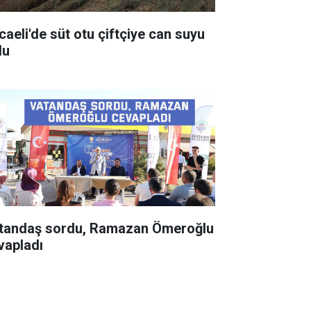
caeli'de süt otu çiftçiye can suyu
du
tandaş sordu, Ramazan Ömeroğlu
vapladı