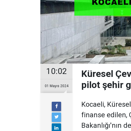
10:02
Küresel Çev
pilot şehir 
01 Mayıs 2024
Kocaeli, Kürese
finanse edilen, 
Bakanlığı'nın de