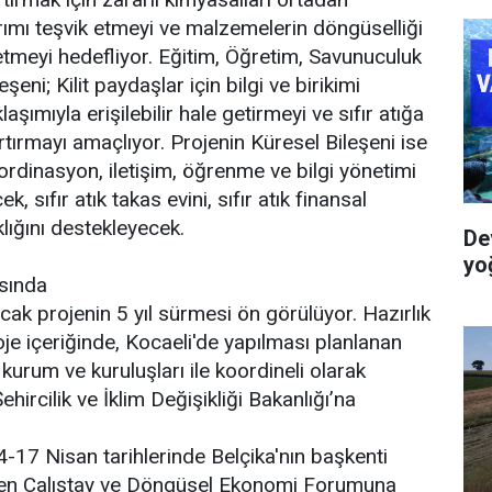
rımı teşvik etmeyi ve malzemelerin döngüselliği
etmeyi hedefliyor. Eğitim, Öğretim, Savunuculuk
eni; Kilit paydaşlar için bilgi ve birikimi
şımıyla erişilebilir hale getirmeyi ve sıfır atığa
artırmayı amaçlıyor. Projenin Küresel Bileşeni ise
rdinasyon, iletişim, öğrenme ve bilgi yönetimi
ek, sıfır atık takas evini, sıfır atık finansal
lığını destekleyecek.
De
yo
asında
cak projenin 5 yıl sürmesi ön görülüyor. Hazırlık
e içeriğinde, Kocaeli'de yapılması planlanan
u kurum ve kuruluşları ile koordineli olarak
ehircilik ve İklim Değişikliği Bakanlığı’na
17 Nisan tarihlerinde Belçika'nın başkenti
nen Çalıştay ve Döngüsel Ekonomi Forumuna