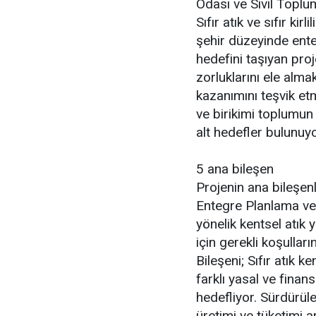
Odası ve Sivil Toplum
Sıfır atık ve sıfır ki
şehir düzeyinde ent
hedefini taşıyan proj
zorluklarını ele alma
kazanımını teşvik etm
ve birikimi toplumun 
alt hedefler bulunuyo
5 ana bileşen
Projenin ana bileşenl
Entegre Planlama ve 
yönelik kentsel atık
için gerekli koşulla
Bileşeni; Sıfır atık k
farklı yasal ve finan
hedefliyor. Sürdürüle
üretimi ve tüketimi a