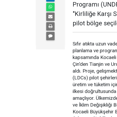
Programı (UNDP
"Kirliliğe Karşı 
pilot bölge seçil
Sıfır atıkta uzun va
planlama ve program
kapsamında Kocaeli i
Çin'den Tianjin ve U
aldı. Proje, gelişme
(LDCs) pilot şehirleri
üretim ve tüketim içi
ilkesi doğrultusunda
amaçlıyor. Ülkemizde
ve İklim Değişikliği B
Kocaeli Büyükşehir Be