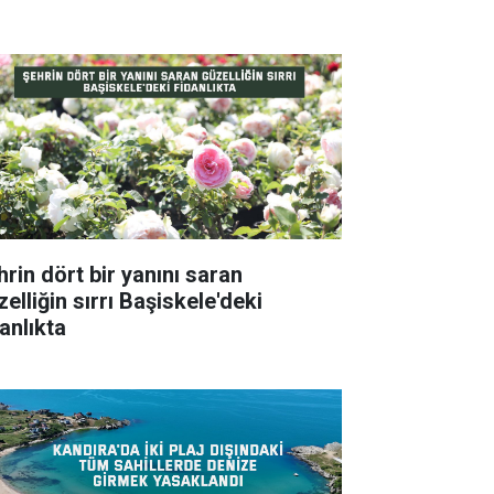
hrin dört bir yanını saran
elliğin sırrı Başiskele'deki
anlıkta