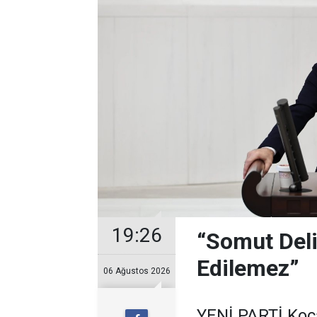
19:26
“Somut Deli
Edilemez”
06 Ağustos 2026
YENİ PARTİ Kocae