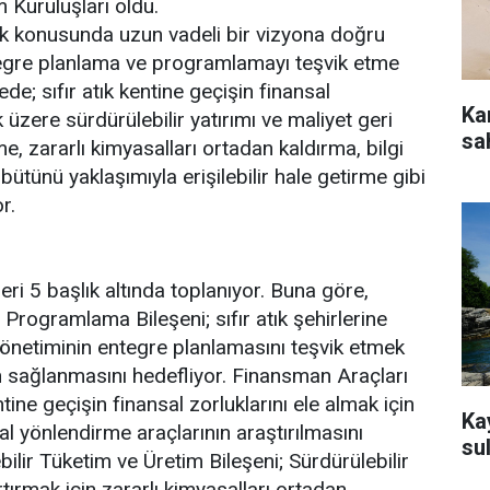
 Kuruluşları oldu.
rlilik konusunda uzun vadeli bir vizyona doğru
egre planlama ve programlamayı teşvik etme
ede; sıfır atık kentine geçişin finansal
Kan
k üzere sürdürülebilir yatırımı ve maliyet geri
sa
e, zararlı kimyasalları ortadan kaldırma, bilgi
bütünü yaklaşımıyla erişilebilir hale getirme gibi
r.
eri 5 başlık altında toplanıyor. Buna göre,
Programlama Bileşeni; sıfır atık şehirlerine
 yönetiminin entegre planlamasını teşvik etmek
rın sağlanmasını hedefliyor. Finansman Araçları
entine geçişin finansal zorluklarını ele almak için
Ka
sal yönlendirme araçlarının araştırılmasını
sul
bilir Tüketim ve Üretim Bileşeni; Sürdürülebilir
rtırmak için zararlı kimyasalları ortadan