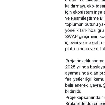
kaldırmayı, eko-tasa
için ekosistem inşa 
ve Resmileştirme Bileş
toplumun bütünü yakla
yönelik farkındalığı 
SWAP girişiminin koo
işlevini yerine getirec
platformunu ve ortak
Proje hazırlık aşam
2025 yılında başlaya
aşamasında olan proj
faaliyetler ilgili kam
belirlenerek, Çevre, Ş
bildirildi.
Proje kapsamında 14-
Brüksel'de düzenle