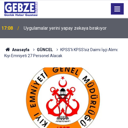
17:08
Uygulamalar yerini yapay zekaya bırakıyor
16:13
Geniz eti büyümesi çocukları tehdit ediyor!
Anasayfa
GÜNCEL
KPSS'li KPSS'siz Daimi İşçi Alımı:
Kıyı Emniyeti 27 Personel Alacak