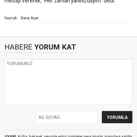
mesajı vererek, “Her zaman yanınızdayım” dedi.
Barış Ayar
Kaynak:
HABERE
YORUM KAT
UYARI:
Küfür, hakaret, rencide edici cümleler veya imalar, inançlara saldırı