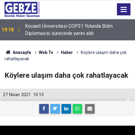
Kocaeli Üniversitesi COP31 Yolunda Bilim
19:18
Diplomasisi sürecinde yerini aldı
19:17
Başkanvekili Lütfü Obuz’dan Pazar Ziyareti
Anasayfa
Web Tv
Haber
Köylere ulaşım daha çok
rahatlayacak
Köylere ulaşım daha çok rahatlayacak
27 Nisan 2021
10:15