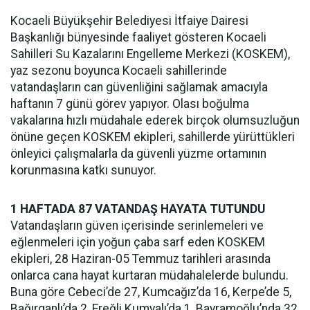
Kocaeli Büyükşehir Belediyesi İtfaiye Dairesi
Başkanlığı bünyesinde faaliyet gösteren Kocaeli
Sahilleri Su Kazalarını Engelleme Merkezi (KOSKEM),
yaz sezonu boyunca Kocaeli sahillerinde
vatandaşların can güvenliğini sağlamak amacıyla
haftanın 7 günü görev yapıyor. Olası boğulma
vakalarına hızlı müdahale ederek birçok olumsuzluğun
önüne geçen KOSKEM ekipleri, sahillerde yürüttükleri
önleyici çalışmalarla da güvenli yüzme ortamının
korunmasına katkı sunuyor.
1 HAFTADA 87 VATANDAŞ HAYATA TUTUNDU
Vatandaşların güven içerisinde serinlemeleri ve
eğlenmeleri için yoğun çaba sarf eden KOSKEM
ekipleri, 28 Haziran-05 Temmuz tarihleri arasında
onlarca cana hayat kurtaran müdahalelerde bulundu.
Buna göre Cebeci’de 27, Kumcağız’da 16, Kerpe’de 5,
Bağırganlı’da 2, Ereğli Kumyalı’da 1, Bayramoğlu’nda 32