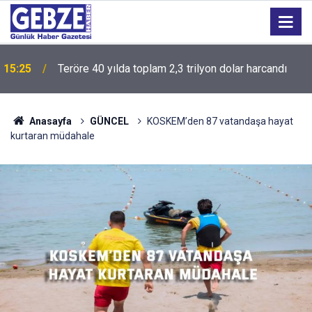
15:25
Teröre 40 yılda toplam 2,3 trilyon dolar harcandı
15:23
Altının değerini ayar, gram ve işçilik belirliyor
Anasayfa
GÜNCEL
KOSKEM’den 87 vatandaşa hayat
kurtaran müdahale