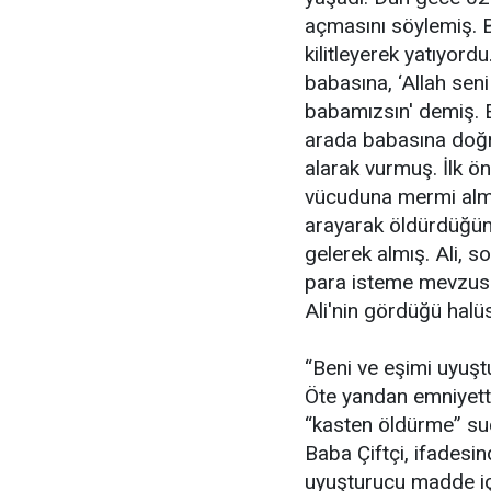
açmasını söylemiş. Ba
kilitleyerek yatıyord
babasına, ‘Allah sen
babamızsın' demiş. E
arada babasına doğru
alarak vurmuş. İlk 
vücuduna mermi almış
arayarak öldürdüğün
gelerek almış. Ali, 
para isteme mevzusu 
Ali'nin gördüğü halü
“Beni ve eşimi uyuştu
Öte yandan emniyette 
“kasten öldürme” suç
Baba Çiftçi, ifadesi
uyuşturucu madde içi