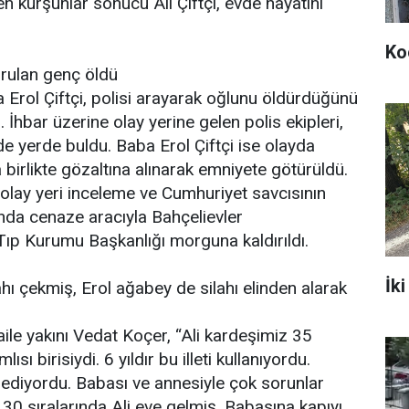
 kurşunlar sonucu Ali Çiftçi, evde hayatını
Ko
urulan genç öldü
 Erol Çiftçi, polisi arayarak oğlunu öldürdüğünü
 İhbar üzerine olay yerine gelen polis ekipleri,
de yerde buldu. Baba Erol Çiftçi ise olayda
 birlikte gözaltına alınarak emniyete götürüldü.
olay yeri inceleme ve Cumhuriyet savcısının
nda cenaze aracıyla Bahçelievler
Tıp Kurumu Başkanlığı morguna kaldırıldı.
İki
hı çekmiş, Erol ağabey de silahı elinden alarak
 aile yakını Vedat Koçer, “Ali kardeşimiz 35
ı birisiydi. 6 yıldır bu illeti kullanıyordu.
z ediyordu. Babası ve annesiyle çok sorunlar
30 sıralarında Ali eve gelmiş. Babasına kapıyı