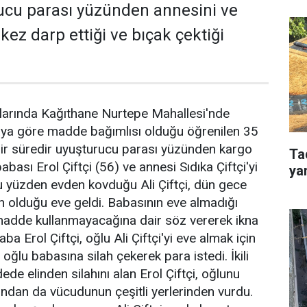
ucu parası yüzünden annesini ve
kez darp ettiği ve bıçak çektiği
alarında Kağıthane Nurtepe Mahallesi'nde
aya göre madde bağımlısı olduğu öğrenilen 35
, bir süredir uyuşturucu parası yüzünden kargo
Ta
bası Erol Çiftçi (56) ve annesi Sıdıka Çiftçi'yi
ya
 bu yüzden evden kovduğu Ali Çiftçi, dün gece
n olduğu eve geldi. Babasının eve almadığı
madde kullanmayacağına dair söz vererek ikna
ba Erol Çiftçi, oğlu Ali Çiftçi'yi eve almak için
 oğlu babasına silah çekerek para istedi. İkili
de elinden silahını alan Erol Çiftçi, oğlunu
dan da vücudunun çeşitli yerlerinden vurdu.