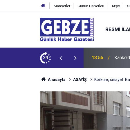
Manşetler
Günün Haberleri
Arşiv
S
RESMI İL
 Tepkisi
24
12:55
İzmit 9
Anasayfa
ASAYİŞ
Korkunç cinayet: B