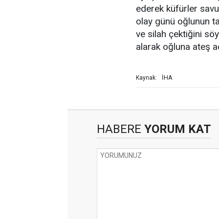
ederek küfürler sav
olay günü oğlunun tat
ve silah çektiğini sö
alarak oğluna ateş açtı
İHA
Kaynak:
HABERE
YORUM KAT