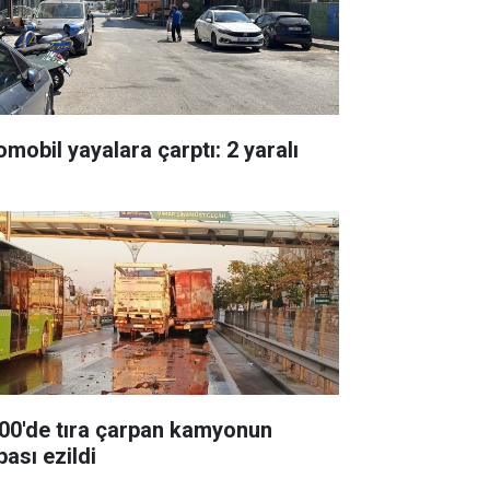
omobil yayalara çarptı: 2 yaralı
00'de tıra çarpan kamyonun
pası ezildi