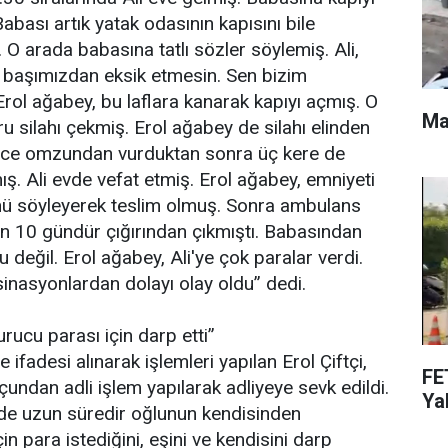
bası artık yatak odasının kapısını bile
u. O arada babasına tatlı sözler söylemiş. Ali,
i başımızdan eksik etmesin. Sen bizim
rol ağabey, bu laflara kanarak kapıyı açmış. O
Ma
 silahı çekmiş. Erol ağabey de silahı elinden
önce omzundan vurduktan sonra üç kere de
. Ali evde vefat etmiş. Erol ağabey, emniyeti
ü söyleyerek teslim olmuş. Sonra ambulans
son 10 gündür çığırından çıkmıştı. Babasından
değil. Erol ağabey, Ali'ye çok paralar verdi.
sinasyonlardan dolayı olay oldu” dedi.
rucu parası için darp etti”
ifadesi alınarak işlemleri yapılan Erol Çiftçi,
FE
undan adli işlem yapılarak adliyeye sevk edildi.
Yak
nde uzun süredir oğlunun kendisinden
n para istediğini, eşini ve kendisini darp