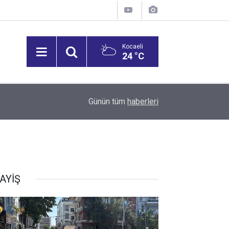
Kocaeli
24 °C
12:53
Vali Aktaş, İzmit Tepeköy Mahallesi'ni Ziyaret Et
Günün tüm
haberleri
AYİŞ