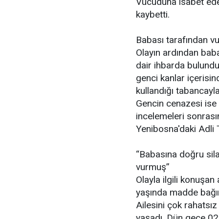
Vücuduna isabet eden
kaybetti.
Babası tarafından v
Olayın ardından baba
dair ihbarda bulundu.
genci kanlar içerisin
kullandığı tabancayla
Gencin cenazesi ise 
incelemeleri sonrası
Yenibosna'daki Adli 
“Babasına doğru sila
vurmuş”
Olayla ilgili konuşan
yaşında madde bağımlıs
Ailesini çok rahatsı
yaşadı. Dün gece 02.