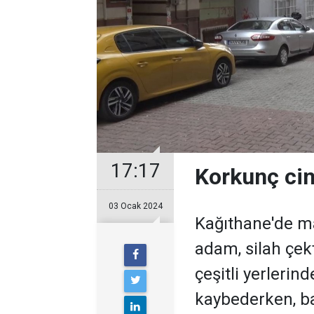
17:17
Korkunç cin
03 Ocak 2024
Kağıthane'de ma
adam, silah çek
çeşitli yerlerin
kaybederken, ba