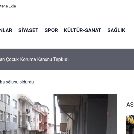
itene Ekle
ANLAR
SİYASET
SPOR
KÜLTÜR-SANAT
SAĞLIK
5 Ebeveyn Buluşmaları başlıyor
aba oğlunu öldürdü
AS