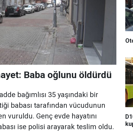
Ot
ayet: Baba oğlunu öldürdü
dde bağımlısı 35 yaşındaki bir
tiği babası tarafından vücudunun
den vuruldu. Genç evde hayatını
D1
ku
bası ise polisi arayarak teslim oldu.