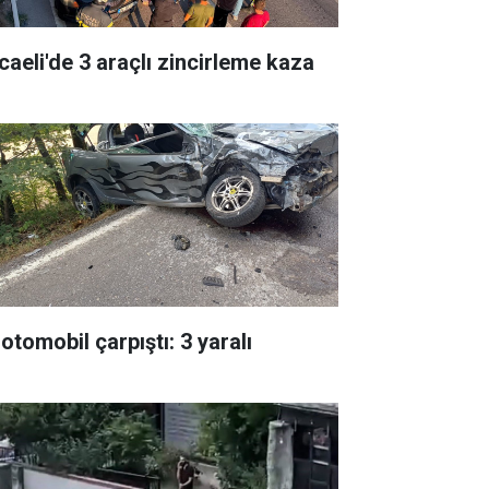
caeli'de 3 araçlı zincirleme kaza
 otomobil çarpıştı: 3 yaralı