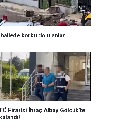
hallede korku dolu anlar
TÖ Firarisi İhraç Albay Gölcük'te
alandı! ​