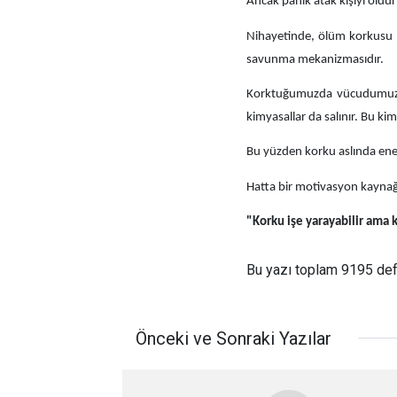
Ancak panik atak kişiyi öldü
Nihayetinde, ölüm korkusu he
savunma mekanizmasıdır.
Korktuğumuzda vücudumuz sa
kimyasallar da salınır. Bu ki
Bu yüzden korku aslında ener
Hatta bir motivasyon kaynağı
"Korku işe yarayabilir ama k
Bu yazı toplam 9195 de
Önceki ve Sonraki Yazılar