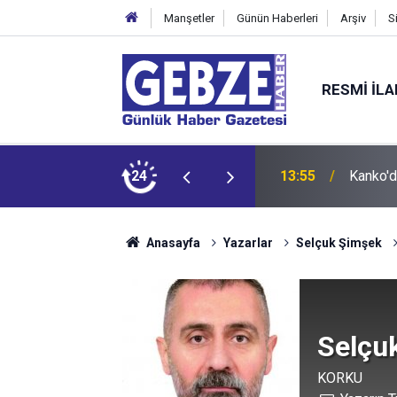
Manşetler
Günün Haberleri
Arşiv
S
RESMI İL
 İzmitlileri kızdırdı
24
13:55
Kanko'd
Anasayfa
Yazarlar
Selçuk Şimşek
Selçu
KORKU