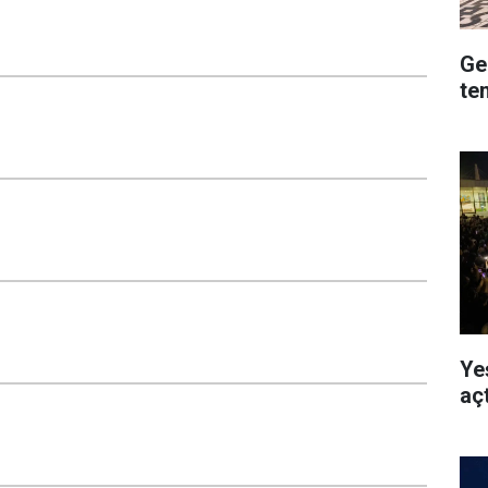
Ge
te
Ye
açt