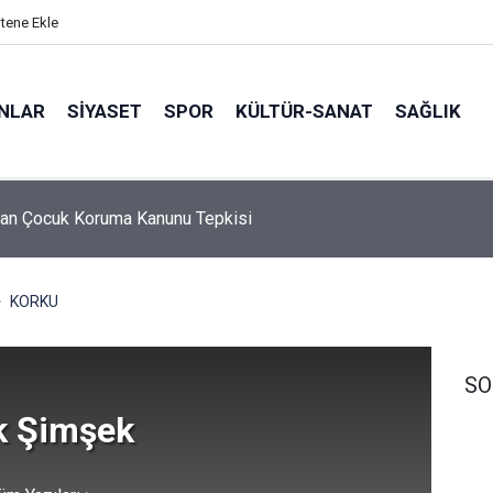
itene Ekle
ANLAR
SİYASET
SPOR
KÜLTÜR-SANAT
SAĞLIK
an Çocuk Koruma Kanunu Tepkisi
KORKU
SO
k Şimşek