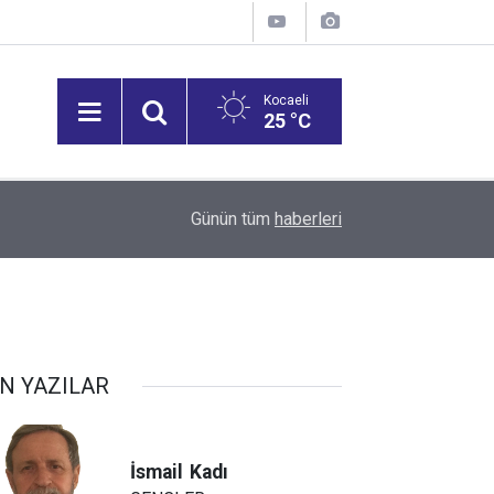
Kocaeli
25 °C
12:55
İzmit 95 Ebeveyn Buluşmaları başlıyor
Günün tüm
haberleri
N YAZILAR
İsmail
Kadı