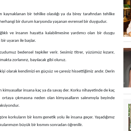
 kaynaklanan bir tehlike olasılığı ya da birey tarafından tehlike
 herhangi bir durum karşısında yaşanan evrensel bir duygudur.
lıklı ve insanın hayatta kalabilmesine yardımcı olan bir duygu
 bir uyaran ile başlar.
vücudumuz bedensel tepkiler verir. Sesimiz titrer, yüzümüz kızarır,
almakta zorlanırız, bayılacak gibi oluruz.
işi olarak kendimizi en güçsüz ve çaresiz hissettiğimiz andır. Derin
n kimyasallar insana kaç ya da savaş der. Korku nihayetinde de kaç
n ortaya çıkmasına neden olan kimyasalların salınımıyla beyinde
eaksiyondur.
öre korkuların bir kısmı genetik yolu ile insana geçer. Yaşadığımız
kularımızın büyük bir kısmını sonradan öğrenilir.