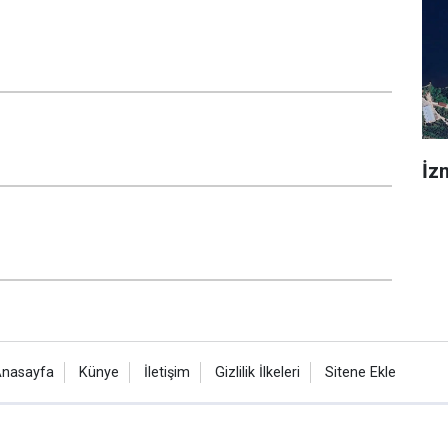
İz
nasayfa
Künye
İletişim
Gizlilik İlkeleri
Sitene Ekle