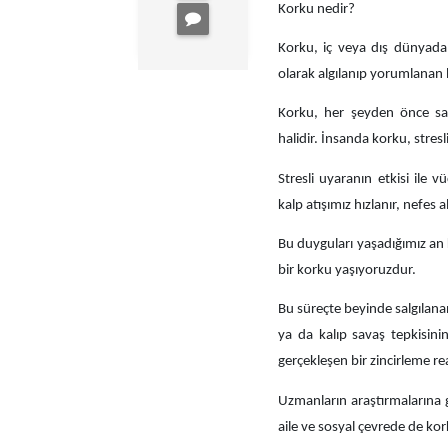
Korku nedir?
Korku, iç veya dış dünyadan
olarak algılanıp yorumlanan
Korku, her şeyden önce sağ
halidir. İnsanda korku, stresli
Stresli uyaranın etkisi ile 
kalp atışımız hızlanır, nefes 
Bu duyguları yaşadığımız an k
bir korku yaşıyoruzdur.
Bu süreçte beyinde salgılana
ya da kalıp savaş tepkisini
gerçekleşen bir zincirleme r
Uzmanların araştırmalarına g
aile ve sosyal çevrede de kor