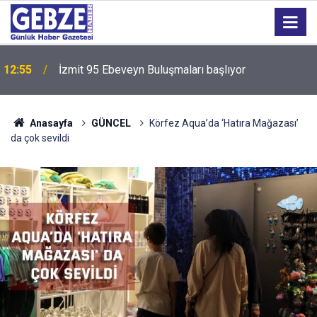
12:55
İzmit 95 Ebeveyn Buluşmaları başlıyor
Anasayfa
GÜNCEL
Körfez Aqua’da ‘Hatıra Mağazası’
da çok sevildi