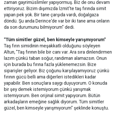
zaman gayrimüslimler yapıyormuş. Biz de onu devam
ettiriyoruz. Bizim dışımızda İzmit'te taş fırında simit
yapan pek yok. Bir tane çarşıda vardı, doğalgaza
döndü. Şu anda Derince'de var bir iki tane ama onların
da son durumunu bilmiyorum" dedi.
"Tüm simitler güzel, ben kimseyle yarışmıyorum"
Taş fırın simidinin meşakkatli olduğunu söyleyen
Altun, "Taş fırının bile bir canı var. Ara sıra dinlendirmen
lazım çünkü taban soğur, randıman alamazsın. Onun
için burada bu fırına fazla yüklenemezsin. Bize
siparişler geliyor. Biz çoğunu karşılayamıyoruz çünkü
fırının gücü belli ama diğerleri istedikleri kadar
yapabilir. Ben sonuçlara saygı duyuyorum. O konuda
bir şey demek istemiyorum çünkü yarışmak
istemiyorum. Ben orijinal simit yapıyorum. Bütün
arkadaşların emeğine sağlık diyorum. Tüm simitler
güzel, ben kimseyle yarışmıyorum" şeklinde konuştu.