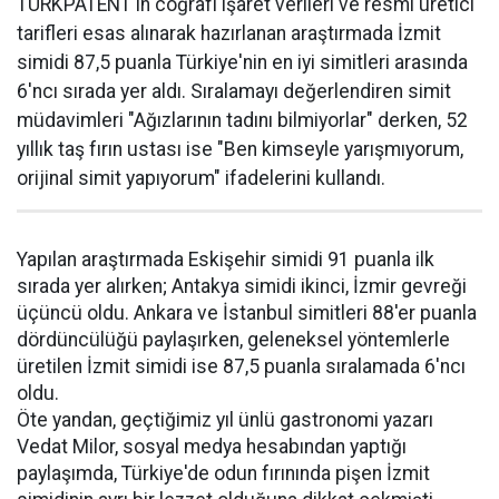
TÜRKPATENT'in coğrafi işaret verileri ve resmi üretici
tarifleri esas alınarak hazırlanan araştırmada İzmit
simidi 87,5 puanla Türkiye'nin en iyi simitleri arasında
6'ncı sırada yer aldı. Sıralamayı değerlendiren simit
müdavimleri "Ağızlarının tadını bilmiyorlar" derken, 52
yıllık taş fırın ustası ise "Ben kimseyle yarışmıyorum,
orijinal simit yapıyorum" ifadelerini kullandı.
Yapılan araştırmada Eskişehir simidi 91 puanla ilk
sırada yer alırken; Antakya simidi ikinci, İzmir gevreği
üçüncü oldu. Ankara ve İstanbul simitleri 88'er puanla
dördüncülüğü paylaşırken, geleneksel yöntemlerle
üretilen İzmit simidi ise 87,5 puanla sıralamada 6'ncı
oldu.
Öte yandan, geçtiğimiz yıl ünlü gastronomi yazarı
Vedat Milor, sosyal medya hesabından yaptığı
paylaşımda, Türkiye'de odun fırınında pişen İzmit