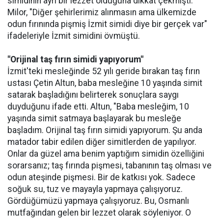
simidinin ayrı bir lezzet olduğuna dikkat çekmişti.
Milor, "Diğer şehirlerimiz alınmasın ama ülkemizde
odun fırınında pişmiş İzmit simidi diye bir gerçek var"
ifadeleriyle İzmit simidini övmüştü.
"Orijinal taş fırın simidi yapıyorum"
İzmit'teki mesleğinde 52 yılı geride bırakan taş fırın
ustası Çetin Altun, baba mesleğine 10 yaşında simit
satarak başladığını belirterek sonuçlara saygı
duyduğunu ifade etti. Altun, "Baba mesleğim, 10
yaşında simit satmaya başlayarak bu mesleğe
başladım. Orijinal taş fırın simidi yapıyorum. Şu anda
matador tabir edilen diğer simitlerden de yapılıyor.
Onlar da güzel ama benim yaptığım simidin özelliğini
sorarsanız; taş fırında pişmesi, tabanının taş olması ve
odun ateşinde pişmesi. Bir de katkısı yok. Sadece
soğuk su, tuz ve mayayla yapmaya çalışıyoruz.
Gördüğümüzü yapmaya çalışıyoruz. Bu, Osmanlı
mutfağından gelen bir lezzet olarak söyleniyor. O