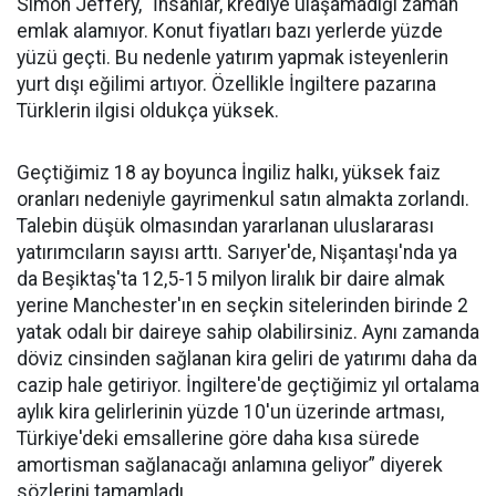
Simon Jeffery, “İnsanlar, krediye ulaşamadığı zaman
emlak alamıyor. Konut fiyatları bazı yerlerde yüzde
yüzü geçti. Bu nedenle yatırım yapmak isteyenlerin
yurt dışı eğilimi artıyor. Özellikle İngiltere pazarına
Türklerin ilgisi oldukça yüksek.
Geçtiğimiz 18 ay boyunca İngiliz halkı, yüksek faiz
oranları nedeniyle gayrimenkul satın almakta zorlandı.
Talebin düşük olmasından yararlanan uluslararası
yatırımcıların sayısı arttı. Sarıyer'de, Nişantaşı'nda ya
da Beşiktaş'ta 12,5-15 milyon liralık bir daire almak
yerine Manchester'ın en seçkin sitelerinden birinde 2
yatak odalı bir daireye sahip olabilirsiniz. Aynı zamanda
döviz cinsinden sağlanan kira geliri de yatırımı daha da
cazip hale getiriyor. İngiltere'de geçtiğimiz yıl ortalama
aylık kira gelirlerinin yüzde 10'un üzerinde artması,
Türkiye'deki emsallerine göre daha kısa sürede
amortisman sağlanacağı anlamına geliyor” diyerek
sözlerini tamamladı.