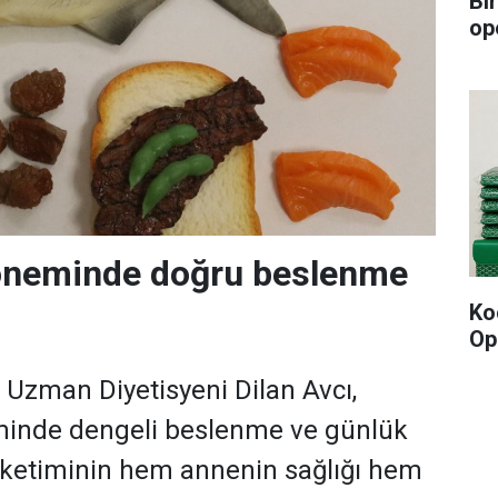
Bi
op
neminde doğru beslenme
Ko
Op
i Uzman Diyetisyeni Dilan Avcı,
inde dengeli beslenme ve günlük
 tüketiminin hem annenin sağlığı hem