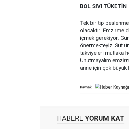
BOL SIVI TÜKETİN
Tek bir tip beslenme
olacaktır. Emzirme d
içmek gerekiyor. Günd
önermekteyiz. Süt üret
takviyeleri mutlaka h
Unutmayalım emzir
anne için çok büyük b
Kaynak:
HABERE
YORUM KAT