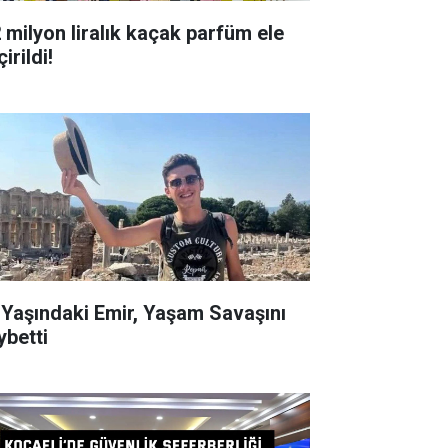
milyon liralık kaçak parfüm ele
irildi!
ndaki Emir, Yaşam Savaşını
ybetti