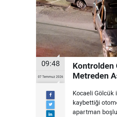
09:48
Kontrolden 
Metreden A
07 Temmuz 2026
Kocaeli Gölcük
kaybettiği otom
apartman boşl