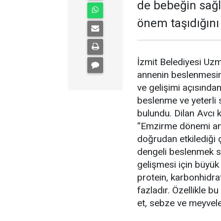
de bebeğin sağl
önem taşıdığını
İzmit Belediyesi Uz
annenin beslenmesi
ve gelişimi açısında
beslenme ve yeterli 
bulundu. Dilan Avcı ko
“Emzirme dönemi ann
doğrudan etkilediği 
dengeli beslenmek s
gelişmesi için büyük
protein, karbonhidrat
fazladır. Özellikle b
et, sebze ve meyveler