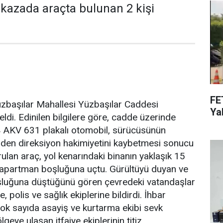
kazada araçta bulunan 2 kişi
FE
üzbaşılar Mahallesi Yüzbaşılar Caddesi
Yak
di. Edinilen bilgilere göre, cadde üzerinde
54 AKV 631 plakalı otomobil, sürücüsünün
nden direksiyon hakimiyetini kaybetmesi sonucu
rulan araç, yol kenarındaki binanın yaklaşık 15
i apartman boşluğuna uçtu. Gürültüyü duyan ve
luğuna düştüğünü gören çevredeki vatandaşlar
 polis ve sağlık ekiplerine bildirdi. İhbar
çok sayıda asayiş ve kurtarma ekibi sevk
geye ulaşan itfaiye ekiplerinin titiz