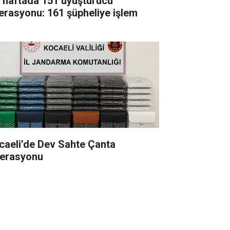
r haftada 151 uyuşturucu
erasyonu: 161 şüpheliye işlem
caeli’de Dev Sahte Çanta
erasyonu