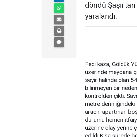
döndü.Şaşırtan 
yaralandı.
Feci kaza, Gölcük Y
üzerinde meydana gel
seyir halinde olan 
bilinmeyen bir nede
kontrolden çıktı. Sav
metre derinliğindek
aracın apartman boş
durumu hemen itfaiye,
üzerine olay yerine 
edildi.Kısa sürede böl