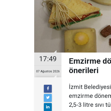
17:49
Emzirme dö
önerileri
07 Ağustos 2026
İzmit Belediyes
emzirme dönem
2,5-3 litre sıvı