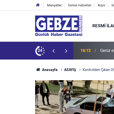
Manşetler
Günün Haberleri
Arşiv
S
RESMI İL
dit ediyor!
24
15:27
Bilişim
Anasayfa
ASAYİŞ
Kontrolden Çıkan O