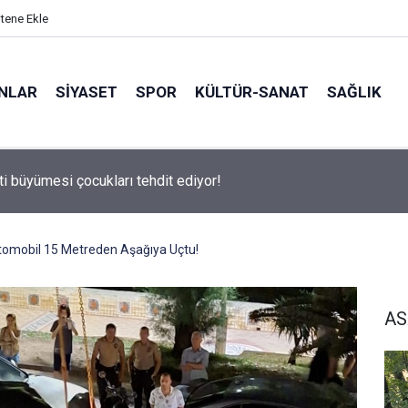
itene Ekle
ANLAR
SİYASET
SPOR
KÜLTÜR-SANAT
SAĞLIK
 500 Araştırması’nın sonuçları açıklandı
tomobil 15 Metreden Aşağıya Uçtu!
AS