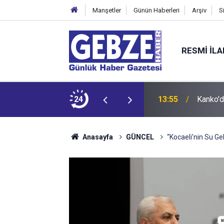
Manşetler
Günün Haberleri
Arşiv
S
RESMI İL
13:55
Kanko'd
24
12:55
İzmit 9
Anasayfa
GÜNCEL
“Kocaeli’nin Su Ge