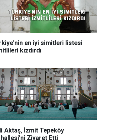
kiye'nin en iyi simitleri listesi
itlileri kızdırdı
li Aktaş, İzmit Tepeköy
allesi'ni Ziyaret Etti