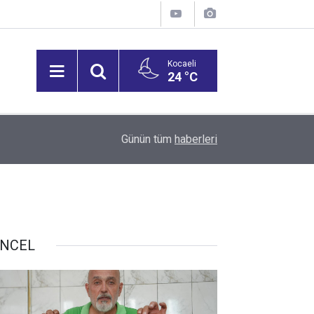
Kocaeli
24 °C
12:53
Vali Aktaş, İzmit Tepeköy Mahallesi'ni Ziyaret Et
Günün tüm
haberleri
NCEL