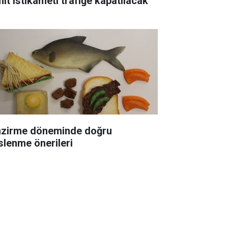
mit istikameti trafiğe kapatılacak
zirme döneminde doğru
slenme önerileri