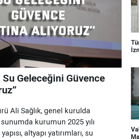
Tür
İzm
n Su Geleceğini Güvence
ruz’’
ü Ali Sağlık, genel kurulda
i sunumda kurumun 2025 yılı
Va
 yapısı, altyapı yatırımları, su
Mah