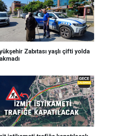
yükşehir Zabıtası yaşlı çifti yolda
rakmadı