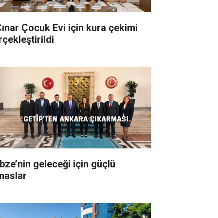
Çınar Çocuk Evi için kura çekimi
çekleştirildi
bze’nin geleceği için güçlü
maslar