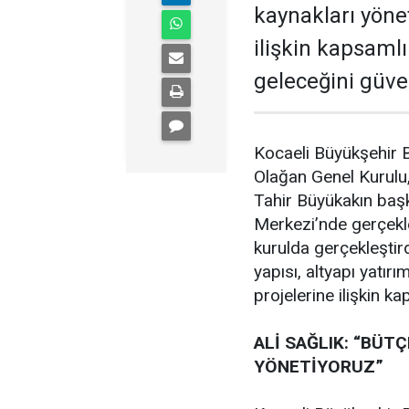
kaynakları yöne
ilişkin kapsamlı 
geleceğini güven
Kocaeli Büyükşehir B
Olağan Genel Kurulu,
Tahir Büyükakın başk
Merkezi’nde gerçekle
kurulda gerçekleştir
yapısı, altyapı yatır
projelerine ilişkin ka
ALİ SAĞLIK: “BÜT
YÖNETİYORUZ”