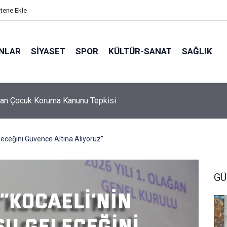
itene Ekle
ANLAR
SİYASET
SPOR
KÜLTÜR-SANAT
SAĞLIK
an Çocuk Koruma Kanunu Tepkisi
5 Ebeveyn Buluşmaları başlıyor
leceğini Güvence Altına Alıyoruz’’
GÜ