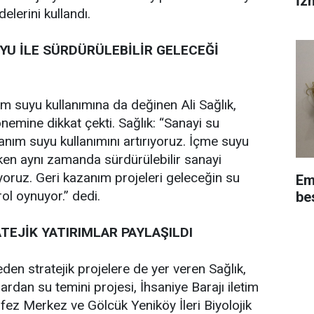
İz
elerini kullandı.
YU İLE SÜRDÜRÜLEBİLİR GELECEĞİ
m suyu kullanımına da değinen Ali Sağlık,
önemine dikkat çekti. Sağlık: “Sanayi su
anım suyu kullanımını artırıyoruz. İçme suyu
ken aynı zamanda sürdürülebilir sanayi
yoruz. Geri kazanım projeleri geleceğin su
Em
ol oynuyor.” dedi.
be
EJİK YATIRIMLAR PAYLAŞILDI
n stratejik projelere de yer veren Sağlık,
rdan su temini projesi, İhsaniye Barajı iletim
örfez Merkez ve Gölcük Yeniköy İleri Biyolojik