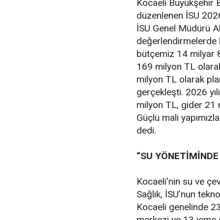
Kocaeli Büyükşehir B
düzenlenen İSU 2026
İSU Genel Müdürü Ali
değerlendirmelerde bu
bütçemiz 14 milyar 
169 milyon TL olarak
milyon TL olarak pla
gerçekleşti. 2026 yı
milyon TL, gider 21 
Güçlü mali yapımızla 
dedi.
“SU YÖNETİMİNDE 
Kocaeli’nin su ve çevr
Sağlık, İSU’nun tekno
Kocaeli genelinde 2
merkezi ve 13 içme s