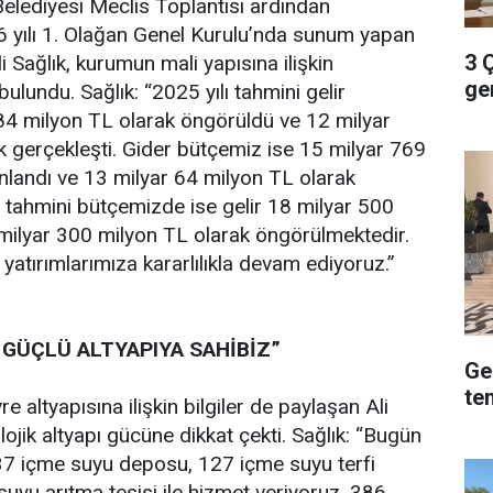
elediyesi Meclis Toplantısı ardından
 yılı 1. Olağan Genel Kurulu’nda sunum yapan
3 
 Sağlık, kurumun mali yapısına ilişkin
ger
lundu. Sağlık: “2025 yılı tahmini gelir
84 milyon TL olarak öngörüldü ve 12 milyar
 gerçekleşti. Gider bütçemiz ise 15 milyar 769
nlandı ve 13 milyar 64 milyon TL olarak
lı tahmini bütçemizde ise gelir 18 milyar 500
milyar 300 milyon TL olarak öngörülmektedir.
yatırımlarımıza kararlılıkla devam ediyoruz.”
GÜÇLÜ ALTYAPIYA SAHİBİZ”
Ge
te
e altyapısına ilişkin bilgiler de paylaşan Ali
lojik altyapı gücüne dikkat çekti. Sağlık: “Bugün
37 içme suyu deposu, 127 içme suyu terfi
uyu arıtma tesisi ile hizmet veriyoruz. 386