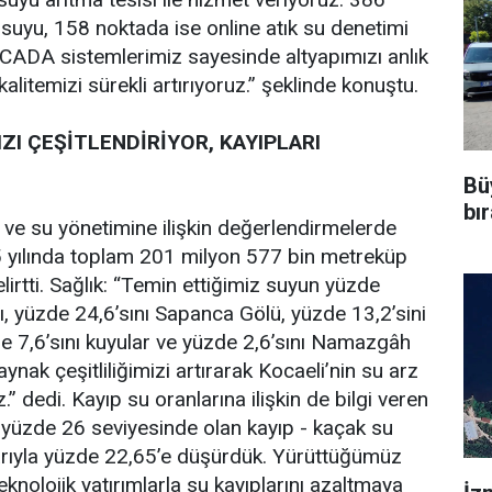
suyu, 158 noktada ise online atık su denetimi
SCADA sistemlerimiz sayesinde altyapımızı anlık
alitemizi sürekli artırıyoruz.” şeklinde konuştu.
ZI ÇEŞİTLENDİRİYOR, KAYIPLARI
Bü
bı
ı ve su yönetimine ilişkin değerlendirmelerde
5 yılında toplam 201 milyon 577 bin metreküp
elirtti. Sağlık: “Temin ettiğimiz suyun yüzde
ı, yüzde 24,6’sını Sapanca Gölü, yüzde 13,2’sini
de 7,6’sını kuyular ve yüzde 2,6’sını Namazgâh
aynak çeşitliliğimizi artırarak Kocaeli’nin su arz
.” dedi. Kayıp su oranlarına ilişkin de bilgi veren
a yüzde 26 seviyesinde olan kayıp - kaçak su
ibarıyla yüzde 22,65’e düşürdük. Yürüttüğümüz
eknolojik yatırımlarla su kayıplarını azaltmaya