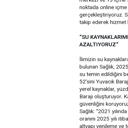
noktada online içme 
gerçekleştiriyoruz. 
takip ederek hizmet k
“SU KAYNAKLARIMI
AZALTIYORUZ”
İlimizin su kaynaklar
bulunan Sağlık, 202
su temin edildiğini b
52’sini Yuvacık Baraj
yerel kaynaklar, yüz
Barajı oluşturuyor. K
güvenliğini koruyoruz
Sağlık: “2021 yılınd
oranını 2025 yılı it
altyapı yenileme ve t