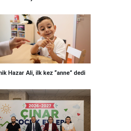
nik Hazar Ali, ilk kez “anne” dedi