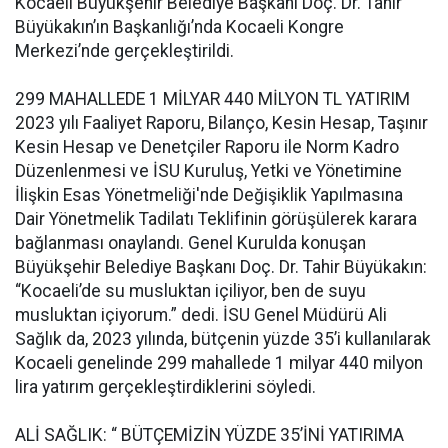
Kocaeli Büyükşehir Belediye Başkanı Doç. Dr. Tahir
Büyükakın’ın Başkanlığı’nda Kocaeli Kongre
Merkezi’nde gerçekleştirildi.
299 MAHALLEDE 1 MİLYAR 440 MİLYON TL YATIRIM
2023 yılı Faaliyet Raporu, Bilanço, Kesin Hesap, Taşınır
Kesin Hesap ve Denetçiler Raporu ile Norm Kadro
Düzenlenmesi ve İSU Kuruluş, Yetki ve Yönetimine
İlişkin Esas Yönetmeliği'nde Değişiklik Yapılmasına
Dair Yönetmelik Tadilatı Teklifinin görüşülerek karara
bağlanması onaylandı. Genel Kurulda konuşan
Büyükşehir Belediye Başkanı Doç. Dr. Tahir Büyükakın:
“Kocaeli’de su musluktan içiliyor, ben de suyu
musluktan içiyorum.” dedi. İSU Genel Müdürü Ali
Sağlık da, 2023 yılında, bütçenin yüzde 35’i kullanılarak
Kocaeli genelinde 299 mahallede 1 milyar 440 milyon
lira yatırım gerçekleştirdiklerini söyledi.
ALİ SAĞLIK: “ BÜTÇEMİZİN YÜZDE 35’İNİ YATIRIMA