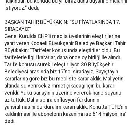
halkından bu konuda bu yıl biraz daha duyarlı olmalarını
istiyoruz.” dedi.
BAŞKAN TAHİR BÜYÜKAKIN: “SU FİYATLARINDA 17.
SIRADAYIZ”
Genel Kurulda CHP’li meclis üyelerinin eleştirilerine
yanıt veren Kocaeli Büyükşehir Belediye Başkanı Tahir
Büyükakın: “Tarifeler konusunda eleştiriler oldu. Bu
tarifelerle ilgili kararlar, daha önce oy birliği ile alındı.
Tarife konusu sürekli eleştiriliyor. 30 Büyükşehir
Belediyesi arasında biz 17’nci sıradayız. Sayıştayın
kararlarına göre biz bu mecliste karar aldık. Maliyetin
altında su verirsek zimmet çıkacağı için bu karar
verildi. Yükü sanayinin üzerine vererek hane suyunu
az tuttuk. Daha sonra enflasyon farklarının
yansıtılmasını durduralım kararı aldık. Konutta TÜFE’nin
kaldırılması ile abonelerin kazanımı ise 614 milyon lira”
dedi.