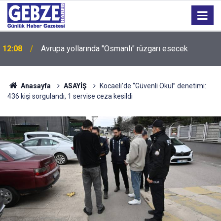
Sokakları zehirleyenlere geçit yok: Kocaeli'de 6 kişi
12:04
tutuklandı!
Anasayfa
ASAYİŞ
Kocaeli’de “Güvenli Okul” denetimi:
436 kişi sorgulandı, 1 servise ceza kesildi