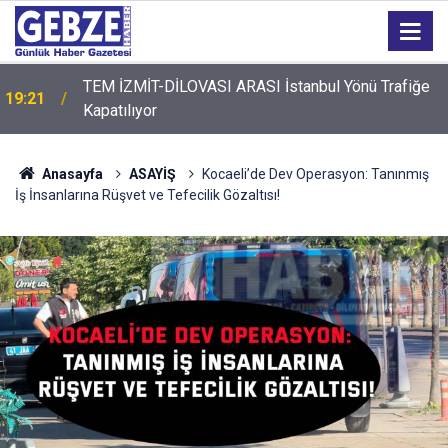
TEM İZMİT-DİLOVASI ARASI İstanbul Yönü Trafiğe
19:21
Kapatılıyor
Anasayfa
ASAYİŞ
Kocaeli’de Dev Operasyon: Tanınmış
İş İnsanlarına Rüşvet ve Tefecilik Gözaltısı!