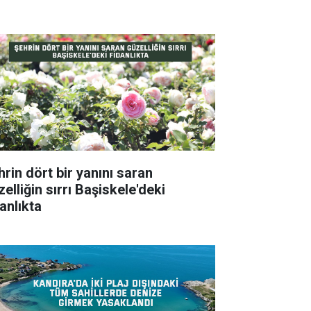
hrin dört bir yanını saran
elliğin sırrı Başiskele'deki
anlıkta