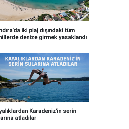
dıra'da iki plaj dışındaki tüm
hillerde denize girmek yasaklandı
yalıklardan Karadeniz'in serin
arına atladılar