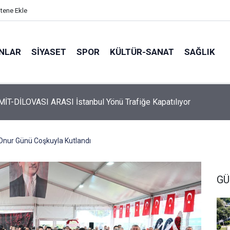
itene Ekle
ANLAR
SİYASET
SPOR
KÜLTÜR-SANAT
SAĞLIK
 Üyelerine Ticari Fırsat
 Onur Günü Coşkuyla Kutlandı
G