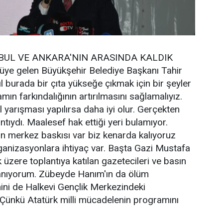
BUL VE ANKARA'NIN ARASINDA KALDIK
süye gelen Büyükşehir Belediye Başkanı Tahir
l burada bir çıta yükseğe çıkmak için bir şeyler
ın farkındalığının artırılmasını sağlamalıyız.
 yarışması yapılırsa daha iyi olur. Gerçekten
antıydı. Maalesef hak ettiği yeri bulamıyor.
ın merkez baskısı var biz kenarda kalıyoruz
ganizasyonlara ihtiyaç var. Başta Gazi Mustafa
üzere toplantıya katılan gazetecileri ve basın
e anıyorum. Zübeyde Hanım'ın da ölüm
ini de Halkevi Gençlik Merkezindeki
 Çünkü Atatürk milli mücadelenin programını