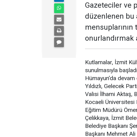
Gazeteciler ve p
düzenlenen bu a
mensuplarının t
onurlandırmak a
Kutlamalar, İzmit Kü
sunulmasıyla başladı.
Hümayun’da devam et
Yıldızlı, Gelecek Par
Valisi İlhami Aktaş,
Kocaeli Üniversitesi 
Eğitim Müdürü Ömer
Çelikkaya, İzmit Bel
Belediye Başkanı Şe
Başkanı Mehmet Ali 