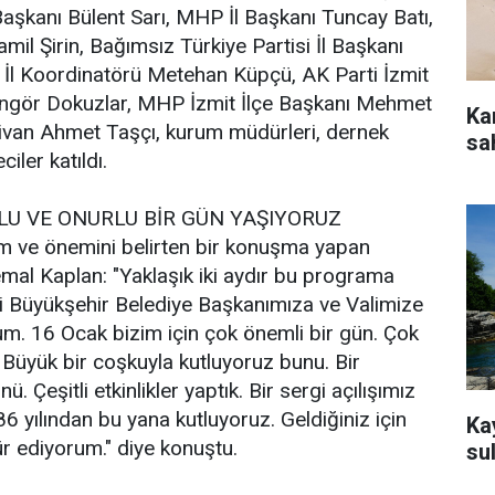
Başkanı Bülent Sarı, MHP İl Başkanı Tuncay Batı,
Kamil Şirin, Bağımsız Türkiye Partisi İl Başkanı
l Koordinatörü Metehan Küpçü, AK Parti İzmit
Güngör Dokuzlar, MHP İzmit İlçe Başkanı Mehmet
Kan
livan Ahmet Taşçı, kurum müdürleri, dernek
sa
ciler katıldı.
LU VE ONURLU BİR GÜN YAŞIYORUZ
 ve önemini belirten bir konuşma yapan
l Kaplan: "Yaklaşık iki aydır bu programa
i Büyükşehir Belediye Başkanımıza ve Valimize
m. 16 Ocak bizim için çok önemli bir gün. Çok
 Büyük bir coşkuyla kutluyoruz bunu. Bir
. Çeşitli etkinlikler yaptık. Bir sergi açılışımız
6 yılından bu yana kutluyoruz. Geldiğiniz için
Ka
r ediyorum." diye konuştu.
sul