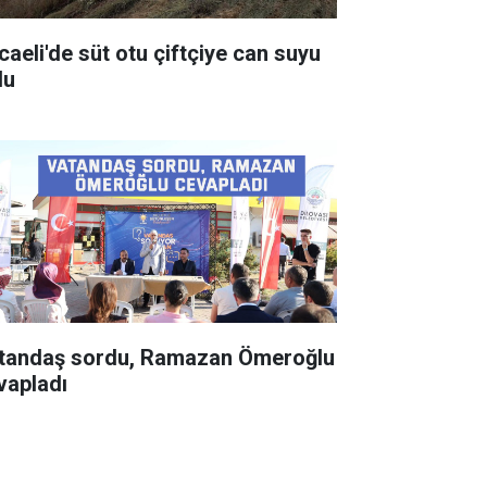
caeli'de süt otu çiftçiye can suyu
du
tandaş sordu, Ramazan Ömeroğlu
vapladı