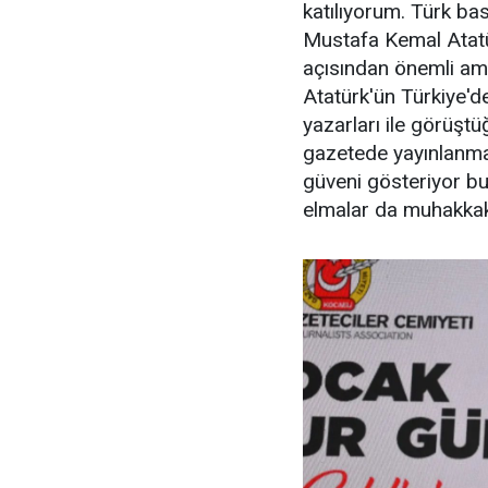
katılıyorum. Türk ba
Mustafa Kemal Atatürk
açısından önemli ama
Atatürk'ün Türkiye'd
yazarları ile görüştü
gazetede yayınlanma
güveni gösteriyor b
elmalar da muhakkak 