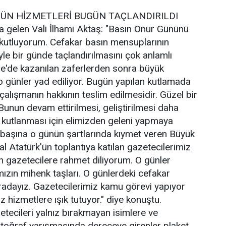
NÜN HİZMETLERİ BUGÜN TAÇLANDIRILDI
 gelen Vali İlhami Aktaş: "Basın Onur Gününü
e kutluyorum. Cefakar basın mensuplarının
yle bir günde taçlandırılmasını çok anlamlı
e'de kazanılan zaferlerden sonra büyük
 o günler yad ediliyor. Bugün yapılan kutlamada
çalışmanın hakkının teslim edilmesidir. Güzel bir
Bunun devam ettirilmesi, geliştirilmesi daha
 kutlanması için elimizden geleni yapmaya
e başına o günün şartlarında kıymet veren Büyük
Atatürk'ün toplantıya katılan gazetecilerimiz
en gazetecilere rahmet diliyorum. O günler
zın mihenk taşları. O günlerdeki cefakar
radayız. Gazetecilerimiz kamu görevi yapıyor
 hizmetlere ışık tutuyor." diye konuştu.
ecileri yalnız bırakmayan isimlere ve
toğraf yarışmasında dereceye girenler plaket