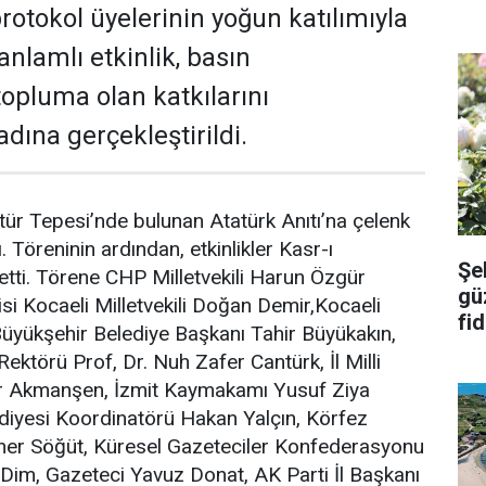
rotokol üyelerinin yoğun katılımıyla
nlamlı etkinlik, basın
opluma olan katkılarını
dına gerçekleştirildi.
ltür Tepesi’nde bulunan Atatürk Anıtı’na çelenk
 Töreninin ardından, etkinlikler Kasr-ı
Şe
ti. Törene CHP Milletvekili Harun Özgür
güz
tisi Kocaeli Milletvekili Doğan Demir,Kocaeli
fid
 Büyükşehir Belediye Başkanı Tahir Büyükakın,
Rektörü Prof, Dr. Nuh Zafer Cantürk, İl Milli
 Akmanşen, İzmit Kaymakamı Yusuf Ziya
ediyesi Koordinatörü Hakan Yalçın, Körfez
ner Söğüt, Küresel Gazeteciler Konfederasyonu
Dim, Gazeteci Yavuz Donat, AK Parti İl Başkanı