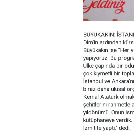
BÜYÜKAKIN: İSTAN
Dim'in ardından kür
Büyükakın ise "Her yı
yapıyoruz. Bu program
Ülke çapında bir ödül
çok kıymetli bir topl
İstanbul ve Ankara'n
biraz daha ulusal or
Kemal Atatürk olmak 
şehitlerini rahmetl
yıldönümü. Onun ism
kütüphaneye verdik.
İzmit'te yaptı." dedi.