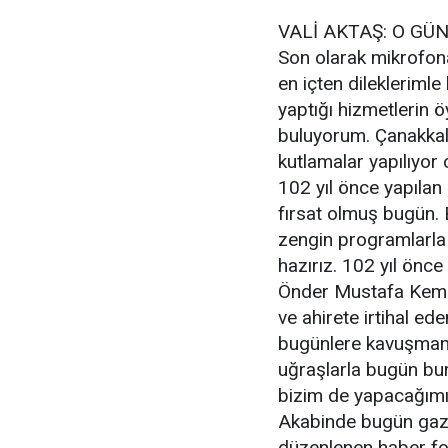
VALİ AKTAŞ: O GÜ
Son olarak mikrofona
en içten dilekleriml
yaptığı hizmetlerin ö
buluyorum. Çanakkal
kutlamalar yapılıyor
102 yıl önce yapılan 
fırsat olmuş bugün. 
zengin programlarla
hazırız. 102 yıl önc
Önder Mustafa Kemal 
ve ahirete irtihal ed
bugünlere kavuşmamı
uğraşlarla bugün bu
bizim de yapacağımız
Akabinde bugün gazet
düzenlenen haber fo