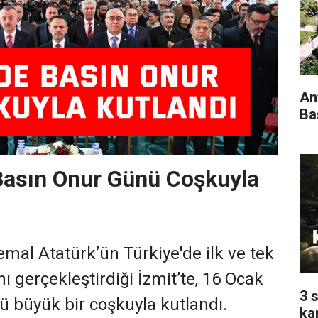
An
Ba
Basın Onur Günü Coşkuyla
mal Atatürk’ün Türkiye'de ilk ve tek
nı gerçekleştirdiği İzmit’te, 16 Ocak
3 
 büyük bir coşkuyla kutlandı.
ka