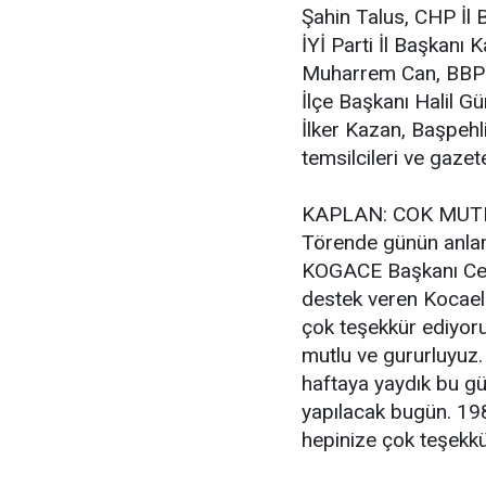
Şahin Talus, CHP İl 
İYİ Parti İl Başkanı 
Muharrem Can, BBP İ
İlçe Başkanı Halil 
İlker Kazan, Başpeh
temsilcileri ve gazete
KAPLAN: COK MUT
Törende günün anlam
KOGACE Başkanı Cema
destek veren Kocael
çok teşekkür ediyoru
mutlu ve gururluyuz.
haftaya yaydık bu günü
yapılacak bugün. 198
hepinize çok teşekkü