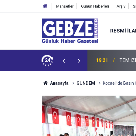
Manşetler
Günün Haberleri
Arşiv
S
RESMI İL
ZMİT-DİLOVASI ARASI İstanbul Yönü Trafiğe Kapatılıyor
24
19:20
GTO'dan
Anasayfa
GÜNDEM
Kocaeli’de Basın