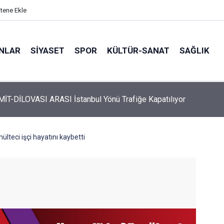
itene Ekle
ANLAR
SİYASET
SPOR
KÜLTÜR-SANAT
SAĞLIK
TEM İZMİT-DİLOVASI ARASI İstanbul Yönü Trafiğe Kapatılıyor
 Üyelerine Ticari Fırsat
ülteci işçi hayatını kaybetti