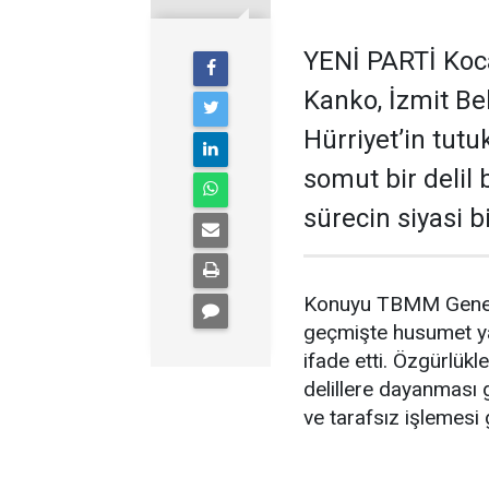
YENİ PARTİ Kocae
Kanko, İzmit B
Hürriyet’in tut
somut bir delil
sürecin siyasi 
Konuyu TBMM Genel K
geçmişte husumet yaş
ifade etti. Özgürlükle
delillere dayanması 
ve tarafsız işlemesi g