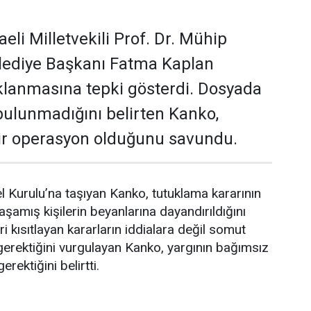
li Milletvekili Prof. Dr. Mühip
elediye Başkanı Fatma Kaplan
uklanmasına tepki gösterdi. Dosyada
 bulunmadığını belirten Kanko,
bir operasyon olduğunu savundu.
urulu’na taşıyan Kanko, tutuklama kararının
amış kişilerin beyanlarına dayandırıldığını
ri kısıtlayan kararların iddialara değil somut
gerektiğini vurgulayan Kanko, yargının bağımsız
erektiğini belirtti.