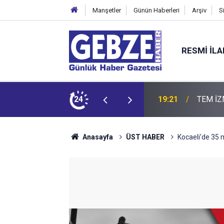
Manşetler
Günün Haberleri
Arşiv
S
RESMI İL
19:21
24
19:20
GTO'dan
Anasayfa
ÜST HABER
Kocaeli’de 35 m