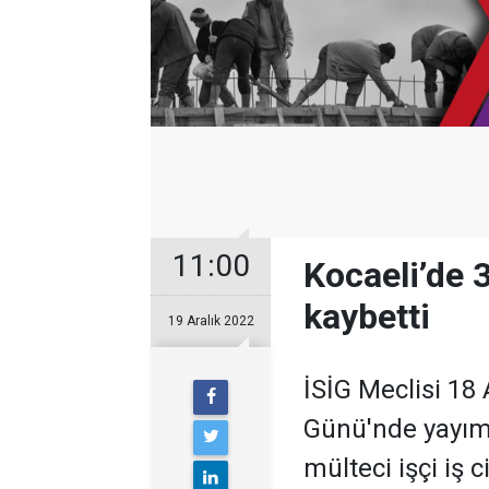
11:00
Kocaeli’de 3
kaybetti
19 Aralık 2022
İSİG Meclisi 18
Günü'nde yayıml
mülteci işçi iş 