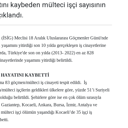
ını kaybeden mülteci işçi sayısının
ıklandı.
ği (İSİG) Meclisi 18 Aralık Uluslararası Göçmenler Günü'nde
n yaşamını yitirdiği son 10 yılda gerçekleşen iş cinayetlerine
rda, Türkiye'de son on yılda (2013- 2022) en az 828
nayetlerinde yaşamını yitirdiği belirtildi.
 HAYATINI KAYBETTİ
ma 83 göçmen/mülteci iş cinayeti tespit edildi. İş
mülteci işçilerin geldikleri ülkelere göre, yüzde 51’i Suriyeli
olduğu belirtildi. Şehirlere göre ise en çok ölüm sırasıyla
, Gaziantep, Kocaeli, Ankara, Bursa, İzmir, Antalya ve
mülteci işçi ölümün yaşandığı Kocaeli’de 35 işçi iş
etti.