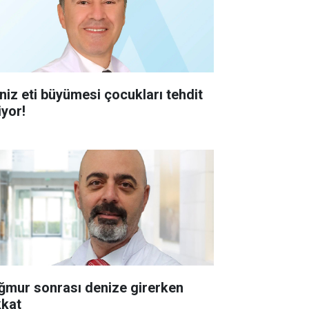
niz eti büyümesi çocukları tehdit
iyor!
ğmur sonrası denize girerken
kkat