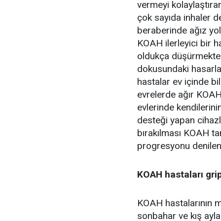
vermeyi kolaylaştıra
çok sayıda inhaler de
beraberinde ağız yolu
KOAH ilerleyici bir h
oldukça düşürmektedi
dokusundaki hasarl
hastalar ev içinde bi
evrelerde ağır KOAH’
evlerinde kendilerin
desteği yapan cihazl
bırakılması KOAH ta
progresyonu denilen 
KOAH hastaları grip
KOAH hastalarının mut
sonbahar ve kış ayla