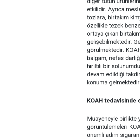
diğer tütün ürünlerin
etkilidir. Ayrıca mes
tozlara, birtakım kim
özellikle tezek benze
ortaya çıkan birtakı
gelişebilmektedir. 
görülmektedir. KOAH’
balgam, nefes darlığ
hırıltılı bir solunu
devam edildiği takdir
konuma gelmektedir
KOAH tedavisinde e
Muayeneyle birlikte 
görüntülemeleri KOAH
önemli adım sigaranı