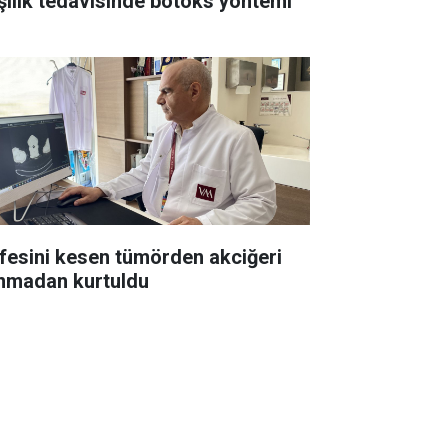
şılık tedavisinde botoks yöntemi
esini kesen tümörden akciğeri
ınmadan kurtuldu