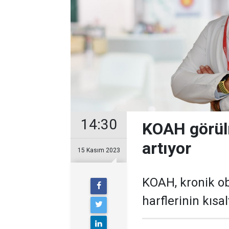
14:30
KOAH görül
artıyor
15 Kasım 2023
KOAH, kronik ob
harflerinin kısa