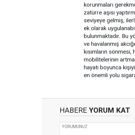
korunmaları gerekmek
zatürre aşısı yaptırm
seviyeye gelmiş, iler
ek olarak uygulanab
bulunmaktadır. Bu yö
ve havalanmış akciğer
kısımların sönmesi, h
mobilitelerinin artm
hayatı boyunca kişiy
en önemli yolu sigar
HABERE
YORUM KAT