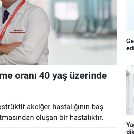
Ge
ed
me oranı 40 yaş üzerinde
strüktif akciğer hastalığının baş
ltmasından oluşan bir hastalıktır.
Ya
di