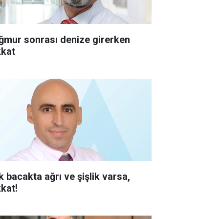
ğmur sonrası denize girerken
kkat
k bacakta ağrı ve şişlik varsa,
kkat!