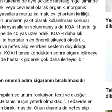
in tüketimi de aynı şekilde hastalığın gelişiminde
leki veya çevresel olarak organik, inorganik
yasallara maruz kalmak, ev içi ortam kirliliği,
Ya
ri ürünlerin yakıt olarak kullanılması sonucu
di
m kimyasalların solunmasıyla da KOAH hastalığı
Genelde 40 yaş üzerindeki KOAH daha sık
ta hastaların en önemli şikayeti öksürük,
ı ve nefes alıp verirken seslerin duyulduğu
mdur. KOAH tanısı konduktan sonra sigara içilmeye
de hastalık giderek çok daha ilerleyici bir
.
n önemli adım sigaranın bırakılmasıdır
Te
yapılan solunum fonksiyon testi ve akciğer
di
 tanısını için yeterli olmaktadır. Tedavide en
n bırakılmasıdır. Onun dışında da nefes alıp