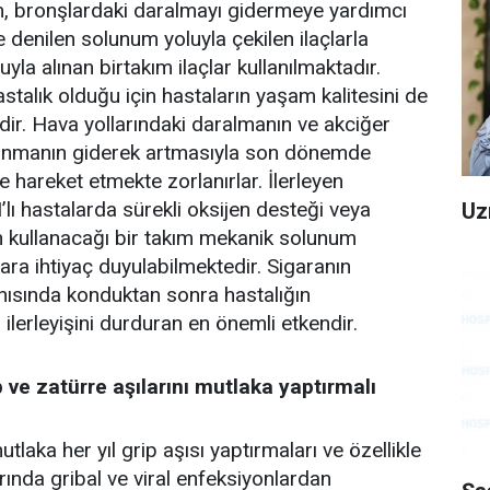
n, bronşlardaki daralmayı gidermeye yardımcı
 denilen solunum yoluyla çekilen ilaçlarla
yla alınan birtakım ilaçlar kullanılmaktadır.
astalık olduğu için hastaların yaşam kalitesini de
r. Hava yollarındaki daralmanın ve akciğer
anmanın giderek artmasıyla son dönemde
le hareket etmekte zorlanırlar. İlerleyen
lı hastalarda sürekli oksijen desteği veya
Uz
in kullanacağı bir takım mekanik solunum
ara ihtiyaç duyulabilmektedir. Sigaranın
nısında konduktan sonra hastalığın
ilerleyişini durduran en önemli etkendir.
 ve zatürre aşılarını mutlaka yaptırmalı
laka her yıl grip aşısı yaptırmaları ve özellikle
rında gribal ve viral enfeksiyonlardan