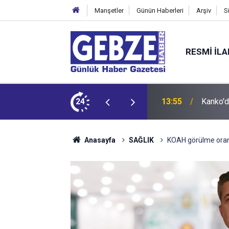
Manşetler
Günün Haberleri
Arşiv
S
RESMI İL
 Tepkisi
24
12:55
İzmit 9
Anasayfa
SAĞLIK
KOAH görülme oranı