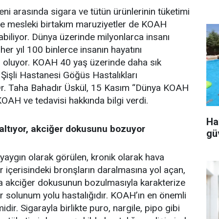
ni arasında sigara ve tütün ürünlerinin tüketimi
 ve mesleki birtakım maruziyetler de KOAH
iliyor. Dünya üzerinde milyonlarca insanı
 her yıl 100 binlerce insanın hayatını
oluyor. KOAH 40 yaş üzerinde daha sık
Şişli Hastanesi Göğüs Hastalıkları
Dr. Taha Bahadır Üskül, 15 Kasım “Dünya KOAH
AH ve tedavisi hakkında bilgi verdi.
Ha
altıyor, akciğer dokusunu bozuyor
gü
ygın olarak görülen, kronik olarak hava
er içerisindeki bronşların daralmasına yol açan,
a akciğer dokusunun bozulmasıyla karakterize
ir solunum yolu hastalığıdır. KOAH’ın en önemli
dir. Sigarayla birlikte puro, nargile, pipo gibi