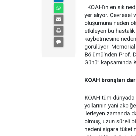
. KOAH’ın en sık nede
yer alıyor. Çevresel
oluşumuna neden olab
etkileyen bu hastalık
kaybetmesine neden 
görülüyor. Memorial 
Bölümü'nden Prof. 
Günü” kapsamında KO
KOAH bronşları dar
KOAH tüm dünyada ya
yollarının yani akciğ
ilerleyen zamanda d
olmuş, uzun süreli b
nedeni sigara tüketimi