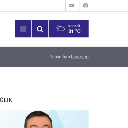
Kocaeli
31 °C
12:53
Vali Aktaş, İzmit Tepeköy Mahallesi'ni Ziyaret Et
Günün tüm
haberleri
ĞLIK