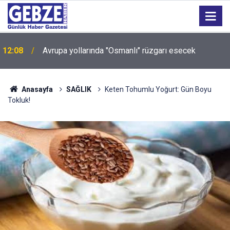
12:08
Avrupa yollarında "Osmanlı" rüzgarı esecek
Sokakları zehirleyenlere geçit yok: Kocaeli'de 6 kişi
12:04
tutuklandı!
Anasayfa
SAĞLIK
Keten Tohumlu Yoğurt: Gün Boyu
Tokluk!