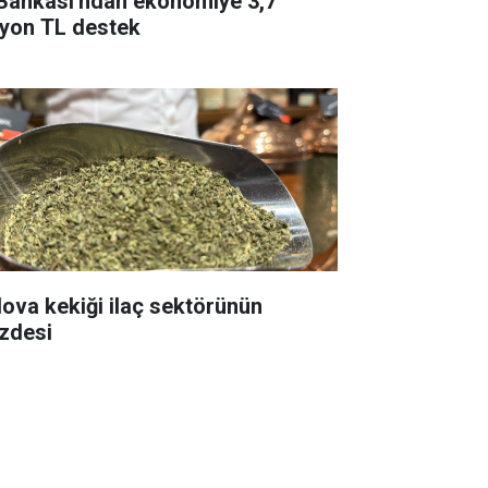
 Bankası'ndan ekonomiye 3,7
ilyon TL destek
va kekiği ilaç sektörünün
zdesi