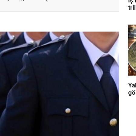
İş
tr
Yalo
gö