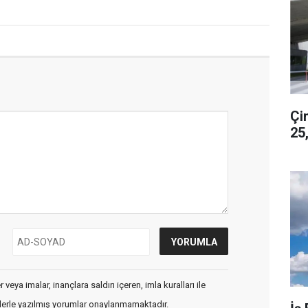
Çims
25
veya imalar, inançlara saldırı içeren, imla kuralları ile
flerle yazılmış yorumlar onaylanmamaktadır.