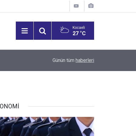
Kocaeli
27 °C
09:41
FETÖ Firarisi İhraç Albay Gölcük'te Yakalandı! ​
Günün tüm
haberleri
ONOMİ