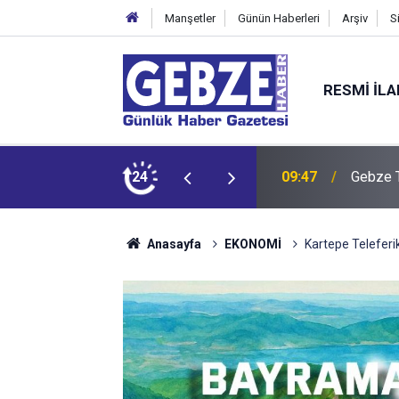
Manşetler
Günün Haberleri
Arşiv
S
RESMI İL
i ihracat kapıları aralıyor
24
09:46
KOTKO i
Anasayfa
EKONOMİ
Kartepe Teleferi