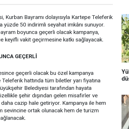
i, Kurban Bayramı dolayısıyla Kartepe Teleferik
a yüzde 50 indirimli seyahat imkânı sunuyor.
bayram boyunca geçerli olacak kampanya,
içe keyifli vakit geçirmesine katkı sağlayacak.
UNCA GEÇERLİ
Yü
since geçerli olacak bu özel kampanya
dü
eleferik hattında tüm biletler yarı fiyatına
üyükşehir Belediyesi tarafından hayata
zellikle şehir dışından gelen misafirler ve
yi daha cazip hale getiriyor. Kampanya ile hem
m sevincine ortak olunacak hem de turizm
 sağlanacak.