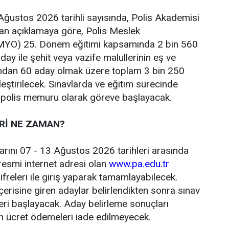
ğustos 2026 tarihli sayısında, Polis Akademisi
lan açıklamaya göre, Polis Meslek
PMYO) 25. Dönem eğitimi kapsamında 2 bin 560
ay ile şehit veya vazife malullerinin eş ve
ından 60 aday olmak üzere toplam 3 bin 250
eştirilecek. Sınavlarda ve eğitim sürecinde
r polis memuru olarak göreve başlayacak.
Rİ NE ZAMAN?
arını 07 - 13 Ağustos 2026 tarihleri arasında
resmi internet adresi olan
www.pa.edu.tr
freleri ile giriş yaparak tamamlayabilecek.
çerisine giren adaylar belirlendikten sonra sınav
leri başlayacak. Aday belirleme sonuçları
n ücret ödemeleri iade edilmeyecek.