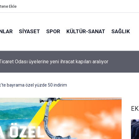
itene Ekle
ANLAR
SİYASET
SPOR
KÜLTÜR-SANAT
SAĞLIK
çin dönüşüm süreci başladı
k’te bayrama özel yüzde 50 indirim
EK