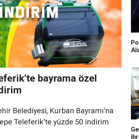
Po
Al
eferik’te bayrama özel
dirim
hir Belediyesi, Kurban Bayramı’na
tepe Teleferik’te yüzde 50 indirim
Ge
ihr