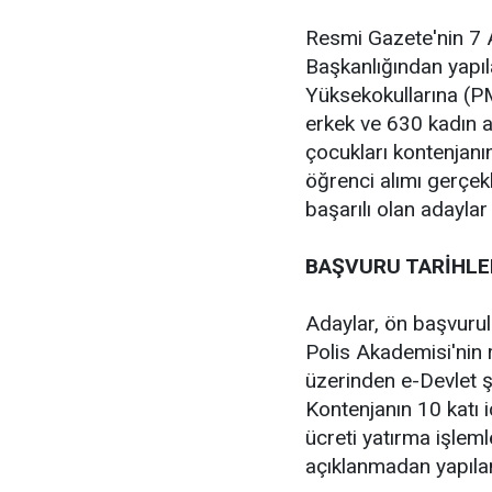
Resmi Gazete'nin 7 A
Başkanlığından yapı
Yüksekokullarına (
erkek ve 630 kadın ad
çocukları kontenjan
öğrenci alımı gerçekl
başarılı olan adayla
BAŞVURU TARİHLE
Adaylar, ön başvurul
Polis Akademisi'nin 
üzerinden e-Devlet şi
Kontenjanın 10 katı i
ücreti yatırma işlem
açıklanmadan yapıla