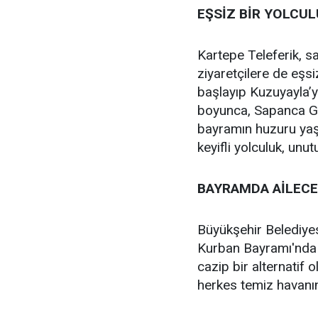
EŞSİZ BİR YOLCUL
Kartepe Teleferik, sa
ziyaretçilere de eşs
başlayıp Kuzuyayla’y
boyunca, Sapanca Gö
bayramın huzuru yaş
keyifli yolculuk, unu
BAYRAMDA AİLECE
Büyükşehir Belediyesi
Kurban Bayramı'nda 
cazip bir alternatif 
herkes temiz havanın