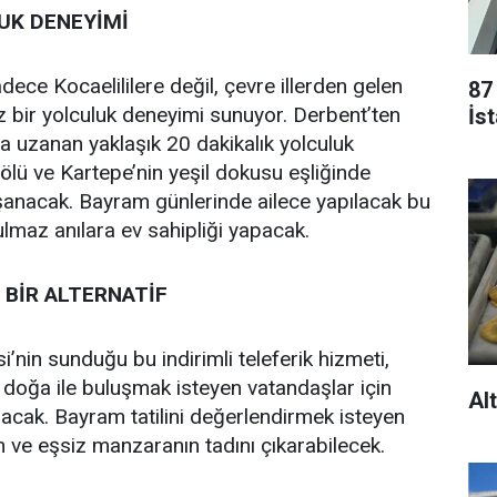
UK DENEYİMİ
dece Kocaelililere değil, çevre illerden gelen
87
iz bir yolculuk deneyimi sunuyor. Derbent’ten
İs
a uzanan yaklaşık 20 dakikalık yolculuk
lü ve Kartepe’nin yeşil dokusu eşliğinde
anacak. Bayram günlerinde ailece yapılacak bu
tulmaz anılara ev sahipliği yapacak.
 BİR ALTERNATİF
’nin sunduğu bu indirimli teleferik hizmeti,
doğa ile buluşmak isteyen vatandaşlar için
Alt
olacak. Bayram tatilini değerlendirmek isteyen
 ve eşsiz manzaranın tadını çıkarabilecek.