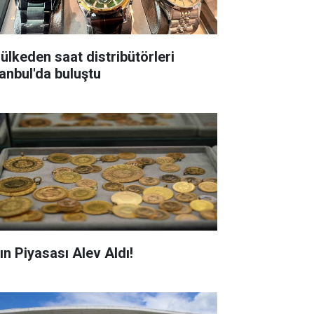
 ülkeden saat distribütörleri
tanbul'da buluştu
ın Piyasası Alev Aldı!