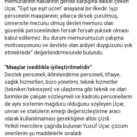
memurlarının haklarının geride kaldığına dikkat çeken
Uçar, "'Eşit işe eşit ücret' anayasal bir ilkedir. İşçi
personelin maaşlarının; yıllarca dirsek çürütmüş,
üniversite mezunu olmuş devlet memuru olan
güvenlik personelinden fersah fersah yüksek olması
kabul edilemez. Bu durum memurumuzun çalışma
motivasyonunu ve devlete olan aidiyet duygusunu yok
etmektedir" değerlendirmesinde bulundu.
"Maaşlar ivedilikle iyileştirilmelidir"
Destek personeli, iklimlendirme personeli, itfaiye,
sağlık hizmetleri, büro yönetimi, teknik hizmetler
(tekniker/teknisyen) ve ulaştırma gibi teknik ve idari
birimlerde çalışan sözleşmeli ve kadrolu personellerin
de aynı sistemin mağduru olduğunu söyleyen Uçar,
unvan ve statülerin emeği değersizleştirme aracı
olarak kullanılmaması gerektiğinin altını çizdi.
Yetkili mercilere çağrıda bulunan Yusuf Uçar, çözüm
önerilerini şu maddelerle sıraladı: