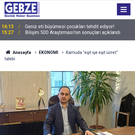
15:27
Bilişim 500 Araştırması’nın sonuçları açıklandı
Anasayfa
EKONOMİ
Kamuda "eşit işe eşit ücret"
talebi