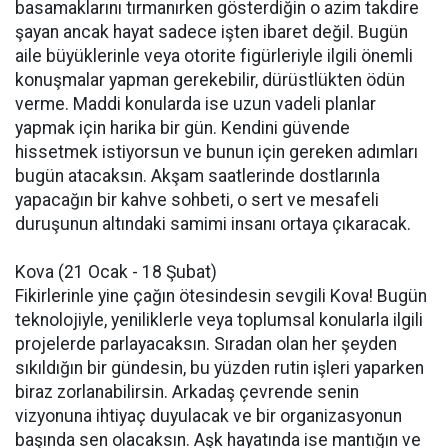
basamaklarını tırmanırken gösterdiğin o azim takdire
şayan ancak hayat sadece işten ibaret değil. Bugün
aile büyüklerinle veya otorite figürleriyle ilgili önemli
konuşmalar yapman gerekebilir, dürüstlükten ödün
verme. Maddi konularda ise uzun vadeli planlar
yapmak için harika bir gün. Kendini güvende
hissetmek istiyorsun ve bunun için gereken adımları
bugün atacaksın. Akşam saatlerinde dostlarınla
yapacağın bir kahve sohbeti, o sert ve mesafeli
duruşunun altındaki samimi insanı ortaya çıkaracak.
Kova (21 Ocak - 18 Şubat)
Fikirlerinle yine çağın ötesindesin sevgili Kova! Bugün
teknolojiyle, yeniliklerle veya toplumsal konularla ilgili
projelerde parlayacaksın. Sıradan olan her şeyden
sıkıldığın bir gündesin, bu yüzden rutin işleri yaparken
biraz zorlanabilirsin. Arkadaş çevrende senin
vizyonuna ihtiyaç duyulacak ve bir organizasyonun
başında sen olacaksın. Aşk hayatında ise mantığın ve