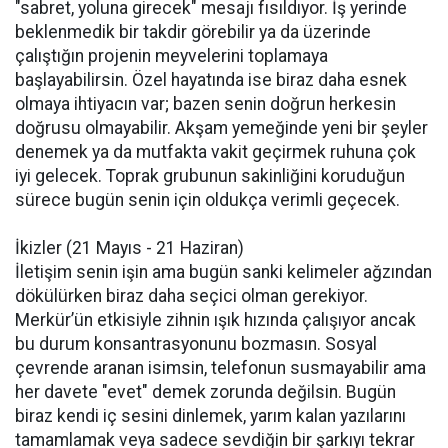
"sabret, yoluna girecek" mesajı fısıldıyor. İş yerinde
beklenmedik bir takdir görebilir ya da üzerinde
çalıştığın projenin meyvelerini toplamaya
başlayabilirsin. Özel hayatında ise biraz daha esnek
olmaya ihtiyacın var; bazen senin doğrun herkesin
doğrusu olmayabilir. Akşam yemeğinde yeni bir şeyler
denemek ya da mutfakta vakit geçirmek ruhuna çok
iyi gelecek. Toprak grubunun sakinliğini koruduğun
sürece bugün senin için oldukça verimli geçecek.
İkizler (21 Mayıs - 21 Haziran)
İletişim senin işin ama bugün sanki kelimeler ağzından
dökülürken biraz daha seçici olman gerekiyor.
Merkür’ün etkisiyle zihnin ışık hızında çalışıyor ancak
bu durum konsantrasyonunu bozmasın. Sosyal
çevrende aranan isimsin, telefonun susmayabilir ama
her davete "evet" demek zorunda değilsin. Bugün
biraz kendi iç sesini dinlemek, yarım kalan yazılarını
tamamlamak veya sadece sevdiğin bir şarkıyı tekrar