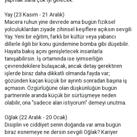
yapmak sana çok iyi gelecek.
Yay (23 Kasım - 21 Aralık)
Macera ruhun yine devrede ama bugün fiziksel
yolculuklardan ziyade zihinsel keşiflere açıksın sevgili
Yay. Yeni bir eğitim, farklı bir kültür veya yabancı
dillerle ilgili bir konu gündemine bomba gibi düşebilir.
Hayata bakış açını genişletecek insanlarla
tanışabilirsin. İş ortamında ise iyimserliğin
çevrendekilere bulaşacak, ancak detay gerektiren
işlerde biraz daha dikkatli olmanda fayda var;
gözünden kaçan küçük bir ayrıntı sonradan başına iş
açmasın. Özgürlüğüne olan düşkünlüğün bugün
partnerinle aranda küçük bir sürtüşmeye neden
olabilir, ona "sadece alan istiyorum" demeyi unutma.
Oğlak (22 Aralık - 20 Ocak)
Disiplin ve ciddiyet senin doğanda var ama bugün
biraz esnemeye ne dersin sevgili Oğlak? Kariyer