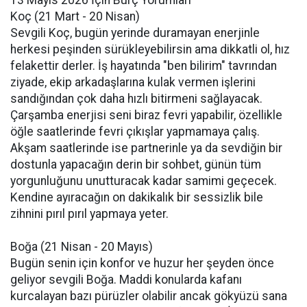
13 Mayıs 2026 İçin Burç Yorumları
Koç (21 Mart - 20 Nisan)
Sevgili Koç, bugün yerinde duramayan enerjinle
herkesi peşinden sürükleyebilirsin ama dikkatli ol, hız
felakettir derler. İş hayatında "ben bilirim" tavrından
ziyade, ekip arkadaşlarına kulak vermen işlerini
sandığından çok daha hızlı bitirmeni sağlayacak.
Çarşamba enerjisi seni biraz fevri yapabilir, özellikle
öğle saatlerinde fevri çıkışlar yapmamaya çalış.
Akşam saatlerinde ise partnerinle ya da sevdiğin bir
dostunla yapacağın derin bir sohbet, günün tüm
yorgunluğunu unutturacak kadar samimi geçecek.
Kendine ayıracağın on dakikalık bir sessizlik bile
zihnini pırıl pırıl yapmaya yeter.
Boğa (21 Nisan - 20 Mayıs)
Bugün senin için konfor ve huzur her şeyden önce
geliyor sevgili Boğa. Maddi konularda kafanı
kurcalayan bazı pürüzler olabilir ancak gökyüzü sana