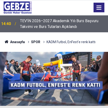
14:35
Sepaş Enerji, 136'ncı sırada yer aldı
Anasayfa
SPOR
KADM Futbol, EnFest’e renk kattı