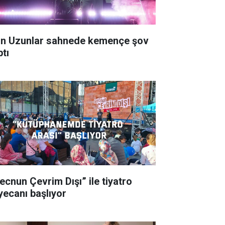
in Uzunlar sahnede kemençe şov
ptı
ecnun Çevrim Dışı” ile tiyatro
yecanı başlıyor