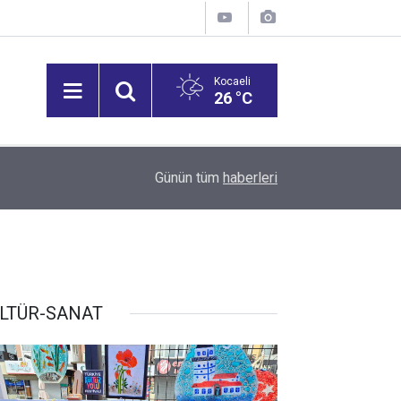
Kocaeli
26 °C
12:53
Vali Aktaş, İzmit Tepeköy Mahallesi'ni Ziyaret Et
Günün tüm
haberleri
LTÜR-SANAT