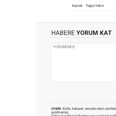
Tuğçe Yakıcı
Kaynak:
HABERE
YORUM KAT
UYARI:
Küfür, hakaret, rencide edici cümleler 
yazılmamış,
Türkçe karakter kullanılmayan ve büyük har