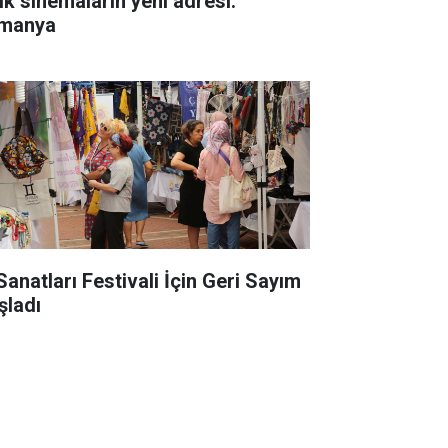
ık sinemaların yeni adresi:
manya
Sanatları Festivali İçin Geri Sayım
şladı