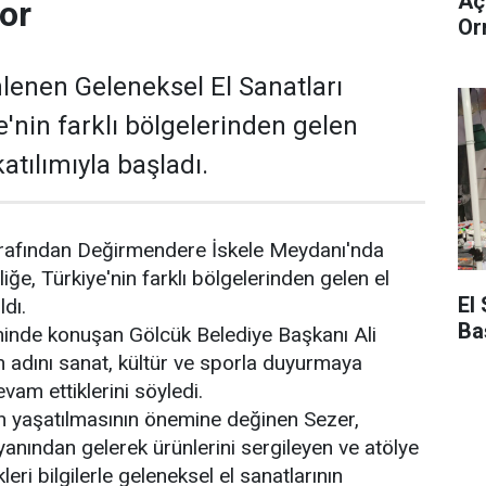
Aç
yor
Or
lenen Geleneksel El Sanatları
ye'nin farklı bölgelerinden gelen
atılımıyla başladı.
arafından Değirmendere İskele Meydanı'nda
liğe, Türkiye'nin farklı bölgelerinden gelen el
El 
ldı.
Ba
reninde konuşan Gölcük Belediye Başkanı Ali
in adını sanat, kültür ve sporla duyurmaya
evam ettiklerini söyledi.
n yaşatılmasının önemine değinen Sezer,
 yanından gelerek ürünlerini sergileyen ve atölye
eri bilgilerle geleneksel el sanatlarının