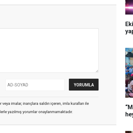
Ek
ya
veya imalar, inançlara saldırı içeren, imla kuralları ile
“M
flerle yazılmış yorumlar onaylanmamaktadır.
he