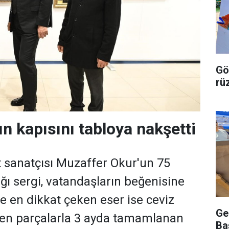
Gö
rü
ın kapısını tabloya nakşetti
 sanatçısı Muzaffer Okur'un 75
ığı sergi, vatandaşların beğenisine
e en dikkat çeken eser ise ceviz
Ge
len parçalarla 3 ayda tamamlanan
Ba