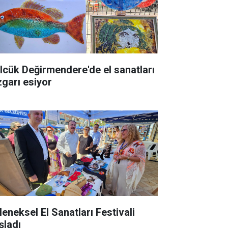
lcük Değirmendere'de el sanatları
zgarı esiyor
leneksel El Sanatları Festivali
şladı