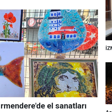
İZ
rmendere'de el sanatları