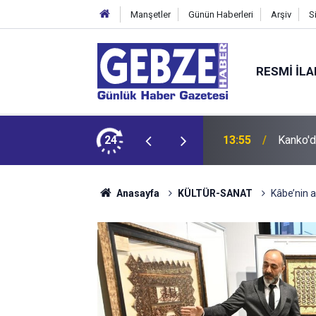
Manşetler
Günün Haberleri
Arşiv
S
RESMI İL
 Tepkisi
24
12:55
İzmit 9
Anasayfa
KÜLTÜR-SANAT
Kâbe’nin a