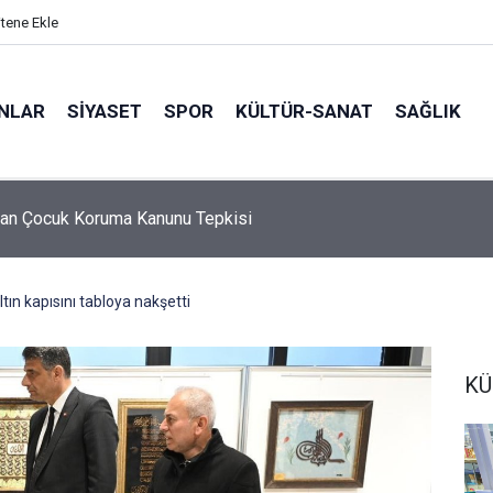
itene Ekle
ANLAR
SİYASET
SPOR
KÜLTÜR-SANAT
SAĞLIK
5 Ebeveyn Buluşmaları başlıyor
ltın kapısını tabloya nakşetti
KÜ