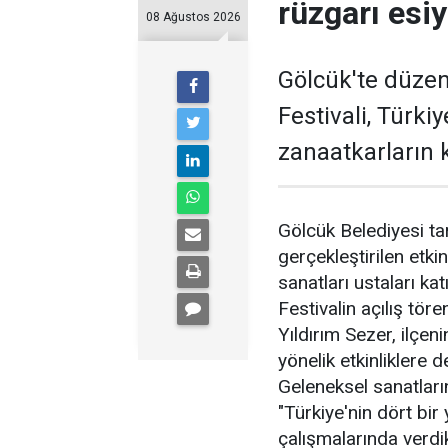
rüzgarı esi
08 Ağustos 2026
Gölcük'te düzen
Festivali, Türki
zanaatkarların k
Gölcük Belediyesi t
gerçekleştirilen etkin
sanatları ustaları katı
Festivalin açılış tö
Yıldırım Sezer, ilçen
yönelik etkinliklere d
Geleneksel sanatları
"Türkiye'nin dört bir
çalışmalarında verdikl