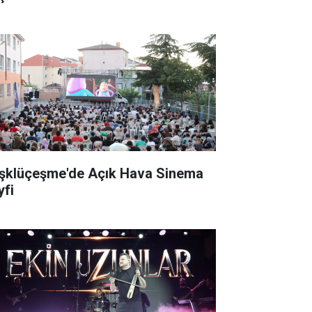
şklüçeşme'de Açık Hava Sinema
yfi