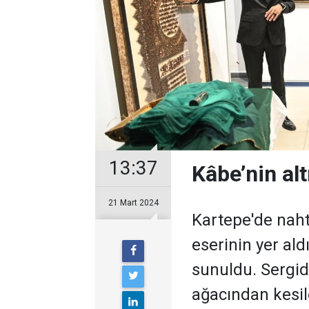
13:37
Kâbe’nin alt
21 Mart 2024
Kartepe'de naht
eserinin yer ald
sunuldu. Sergid
ağacından kesi