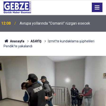
12:08
Avrupa yollarında "Osmanlı" rüzgarı esecek
Sokakları zehirleyenlere geçit yok: Kocaeli'de 6 kişi
12:04
tutuklandı!
Anasayfa
ASAYİŞ
İzmit’te kundaklama şüphelileri
Pendik’te yakalandı