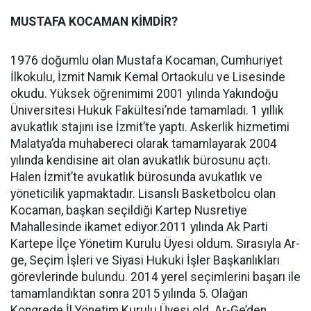
MUSTAFA KOCAMAN KİMDİR?
1976 doğumlu olan Mustafa Kocaman, Cumhuriyet
İlkokulu, İzmit Namık Kemal Ortaokulu ve Lisesinde
okudu. Yüksek öğrenimimi 2001 yılında Yakındoğu
Üniversitesi Hukuk Fakültesi’nde tamamladı. 1 yıllık
avukatlık stajını ise İzmit’te yaptı. Askerlik hizmetimi
Malatya’da muhabereci olarak tamamlayarak 2004
yılında kendisine ait olan avukatlık bürosunu açtı.
Halen İzmit’te avukatlık bürosunda avukatlık ve
yöneticilik yapmaktadır. Lisanslı Basketbolcu olan
Kocaman, başkan seçildiği Kartep Nusretiye
Mahallesinde ikamet ediyor.2011 yılında Ak Parti
Kartepe İlçe Yönetim Kurulu Üyesi oldum. Sırasıyla Ar-
ge, Seçim İşleri ve Siyasi Hukuki İşler Başkanlıkları
görevlerinde bulundu. 2014 yerel seçimlerini başarı ile
tamamlandıktan sonra 2015 yılında 5. Olağan
Kongrede İl Yönetim Kurulu Üyesi old. Ar-Ge’den