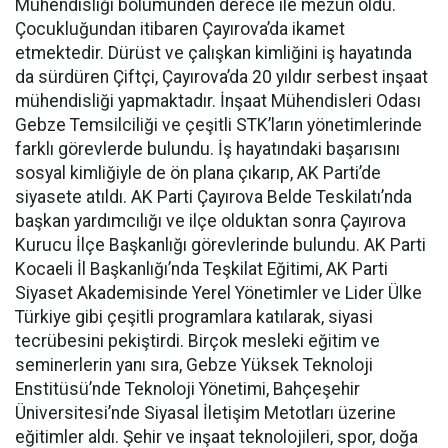
Mühendisliği bölümünden derece ile mezun oldu.
Çocukluğundan itibaren Çayırova’da ikamet
etmektedir. Dürüst ve çalışkan kimliğini iş hayatında
da sürdüren Çiftçi, Çayırova’da 20 yıldır serbest inşaat
mühendisliği yapmaktadır. İnşaat Mühendisleri Odası
Gebze Temsilciliği ve çeşitli STK’ların yönetimlerinde
farklı görevlerde bulundu. İş hayatındaki başarısını
sosyal kimliğiyle de ön plana çıkarıp, AK Parti’de
siyasete atıldı. AK Parti Çayırova Belde Teskilatı’nda
başkan yardımcılığı ve ilçe olduktan sonra Çayırova
Kurucu İlçe Başkanlığı görevlerinde bulundu. AK Parti
Kocaeli İl Başkanlığı’nda Teşkilat Eğitimi, AK Parti
Siyaset Akademisinde Yerel Yönetimler ve Lider Ülke
Türkiye gibi çeşitli programlara katılarak, siyasi
tecrübesini pekiştirdi. Birçok mesleki eğitim ve
seminerlerin yanı sıra, Gebze Yüksek Teknoloji
Enstitüsü’nde Teknoloji Yönetimi, Bahçeşehir
Üniversitesi’nde Siyasal İletişim Metotları üzerine
eğitimler aldı. Şehir ve inşaat teknolojileri, spor, doğa