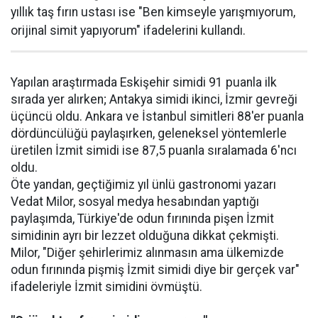
yıllık taş fırın ustası ise "Ben kimseyle yarışmıyorum,
orijinal simit yapıyorum" ifadelerini kullandı.
Yapılan araştırmada Eskişehir simidi 91 puanla ilk
sırada yer alırken; Antakya simidi ikinci, İzmir gevreği
üçüncü oldu. Ankara ve İstanbul simitleri 88'er puanla
dördüncülüğü paylaşırken, geleneksel yöntemlerle
üretilen İzmit simidi ise 87,5 puanla sıralamada 6'ncı
oldu.
Öte yandan, geçtiğimiz yıl ünlü gastronomi yazarı
Vedat Milor, sosyal medya hesabından yaptığı
paylaşımda, Türkiye'de odun fırınında pişen İzmit
simidinin ayrı bir lezzet olduğuna dikkat çekmişti.
Milor, "Diğer şehirlerimiz alınmasın ama ülkemizde
odun fırınında pişmiş İzmit simidi diye bir gerçek var"
ifadeleriyle İzmit simidini övmüştü.