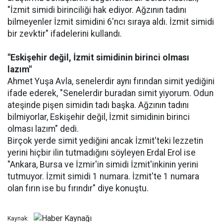
"İzmit simidi birinciliği hak ediyor. Ağzının tadını
bilmeyenler İzmit simidini 6'ncı sıraya aldı. İzmit simidi
bir zevktir" ifadelerini kullandı.
"Eskişehir değil, İzmit simidinin birinci olması
lazım"
Ahmet Yuşa Avla, senelerdir aynı fırından simit yediğini
ifade ederek, "Senelerdir buradan simit yiyorum. Odun
ateşinde pişen simidin tadı başka. Ağzının tadını
bilmiyorlar, Eskişehir değil, İzmit simidinin birinci
olması lazım" dedi.
Birçok yerde simit yediğini ancak İzmit'teki lezzetin
yerini hiçbir ilin tutmadığını söyleyen Erdal Erol ise
"Ankara, Bursa ve İzmir'in simidi İzmit'inkinin yerini
tutmuyor. İzmit simidi 1 numara. İzmit'te 1 numara
olan fırın ise bu fırındır" diye konuştu.
Kaynak: