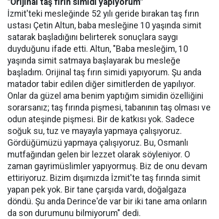
"Orijinal taş fırın simidi yapıyorum"
İzmit'teki mesleğinde 52 yılı geride bırakan taş fırın
ustası Çetin Altun, baba mesleğine 10 yaşında simit
satarak başladığını belirterek sonuçlara saygı
duyduğunu ifade etti. Altun, "Baba mesleğim, 10
yaşında simit satmaya başlayarak bu mesleğe
başladım. Orijinal taş fırın simidi yapıyorum. Şu anda
matador tabir edilen diğer simitlerden de yapılıyor.
Onlar da güzel ama benim yaptığım simidin özelliğini
sorarsanız; taş fırında pişmesi, tabanının taş olması ve
odun ateşinde pişmesi. Bir de katkısı yok. Sadece
soğuk su, tuz ve mayayla yapmaya çalışıyoruz.
Gördüğümüzü yapmaya çalışıyoruz. Bu, Osmanlı
mutfağından gelen bir lezzet olarak söyleniyor. O
zaman gayrimüslimler yapıyormuş. Biz de onu devam
ettiriyoruz. Bizim dışımızda İzmit'te taş fırında simit
yapan pek yok. Bir tane çarşıda vardı, doğalgaza
döndü. Şu anda Derince'de var bir iki tane ama onların
da son durumunu bilmiyorum" dedi.