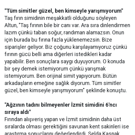
"Tüm simitler güzel, ben kimseyle yarışmıyorum"
Taş fırın simidinin meşakkatli olduğunu söyleyen
Altun, "Taş fırının bile bir canı var. Ara sıra dinlendirmen
lazım çünkü taban soğur, randıman alamazsın. Onun
için burada bu fırına fazla yüklenemezsin. Bize
siparişler geliyor. Biz çoğunu karşılayamıyoruz çünkü
fırının gücü belli ama diğerleri istedikleri kadar
yapabilir. Ben sonuçlara saygı duyuyorum. O konuda
bir şey demek istemiyorum çünkü yarışmak
istemiyorum. Ben orijinal simit yapıyorum. Bütün
arkadaşların emeğine sağlık diyorum. Tüm simitler
güzel, ben kimseyle yarışmıyorum" şeklinde konuştu.
"Ağzının tadını bilmeyenler İzmit simidini 6'ncı
sıraya aldı"
Fırından alışveriş yapan ve İzmit simidinin daha üst
sıralarda olması gerektiğini savunan kent sakinleri ise
araştırma sonuçlarını değerlendirdi. Selda Kasnak,