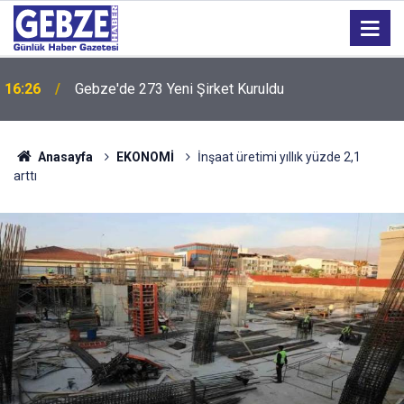
16:26
Gebze'de 273 Yeni Şirket Kuruldu
16:24
“Tarihi Okul Kaderine Terk Edildi''
Anasayfa
EKONOMİ
İnşaat üretimi yıllık yüzde 2,1
arttı