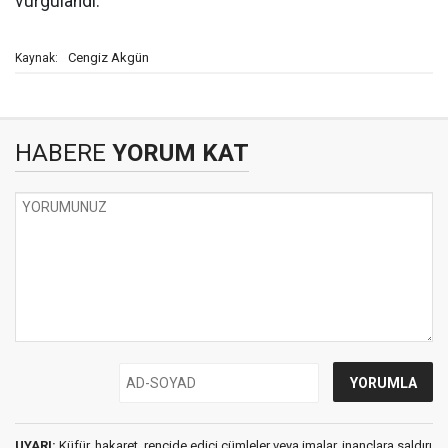
vurgulandı.
Cengiz Akgün
Kaynak:
HABERE
YORUM KAT
UYARI:
Küfür, hakaret, rencide edici cümleler veya imalar, inançlara saldırı