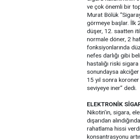
ve çok önemli bir to
Murat Bölük “Sigaray
görmeye başlar. İlk 
düşer, 12. saatten i
normale döner, 2 haf
fonksiyonlarında dü
nefes darlığı gibi bel
hastalığı riski sigara
sonundaysa akciğer k
15 yıl sonra koroner 
seviyeye iner” dedi.
ELEKTRONİK SİGA
Nikotin’in, sigara, e
dışarıdan alındığın
rahatlama hissi verd
konsantrasyonu artırı