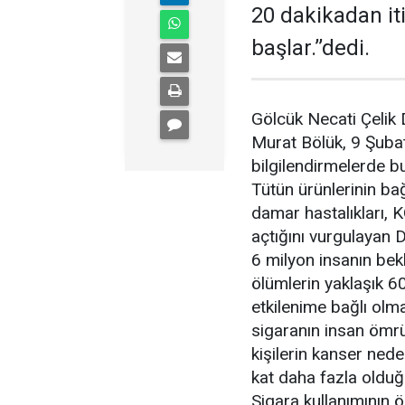
20 dakikadan it
başlar.’’dedi.
Gölcük Necati Çelik 
Murat Bölük, 9 Şuba
bilgilendirmelerde b
Tütün ürünlerinin bağı
damar hastalıkları, K
açtığını vurgulayan 
6 milyon insanın be
ölümlerin yaklaşık 6
etkilenime bağlı olma
sigaranın insan ömrü
kişilerin kanser ned
kat daha fazla olduğ
Sigara kullanımının ö