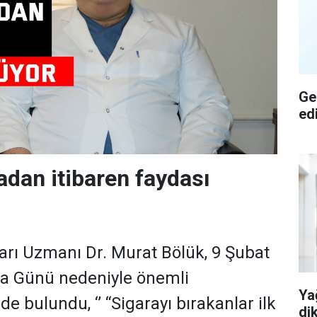
Ge
ed
adan itibaren faydası
arı Uzmanı Dr. Murat Bölük, 9 Şubat
ma Günü nedeniyle önemli
Ya
de bulundu, ‘’ “Sigarayı bırakanlar ilk
di