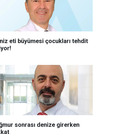
niz eti büyümesi çocukları tehdit
iyor!
ğmur sonrası denize girerken
kkat