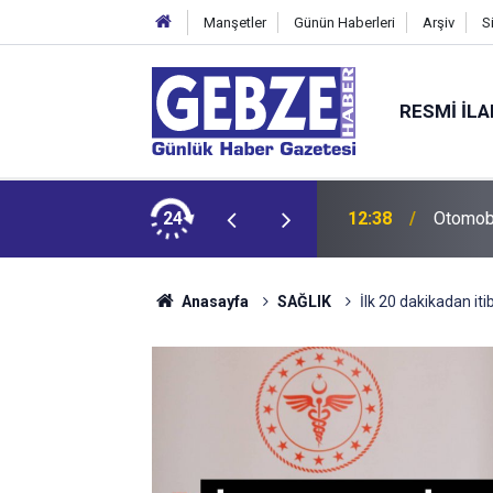
Manşetler
Günün Haberleri
Arşiv
S
RESMI İL
si'ni Ziyaret Etti
24
12:38
Otomobil
Anasayfa
SAĞLIK
İlk 20 dakikadan it