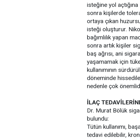
isteğine yol açtığına
sonra kişilerde toler
ortaya çıkan huzursu
isteği oluşturur. Nik
bağımlılık yapan mad
sonra artık kişiler si
baş ağrısı, ani sigara
yaşamamak için tüket
kullanımının sürdürü
döneminde hissedilen
nedenle çok önemlidi
İLAÇ TEDAVİLERİN
Dr. Murat Bölük siga
bulundu:
Tütün kullanımı, başa
tedavi edilebilir, kr