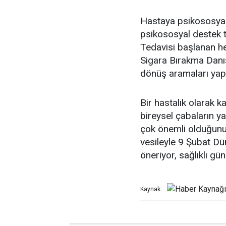
Hastaya psikososyal
psikososyal destek te
Tedavisi başlanan h
Sigara Bırakma Danışm
dönüş aramaları yapı
Bir hastalık olarak k
bireysel çabaların y
çok önemli olduğunu 
vesileyle 9 Şubat D
öneriyor, sağlıklı günl
Kaynak: