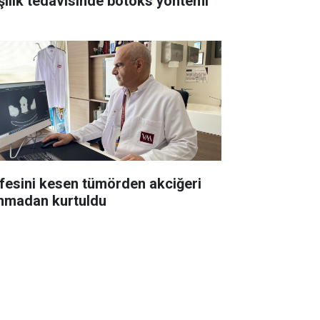
şılık tedavisinde botoks yöntemi
esini kesen tümörden akciğeri
ınmadan kurtuldu