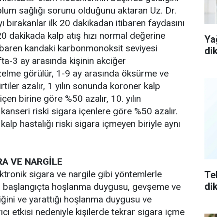
plum sağlığı sorunu olduğunu aktaran Uz. Dr.
ı bırakanlar ilk 20 dakikadan itibaren faydasını
20 dakikada kalp atış hızı normal değerine
Ya
tibaren kandaki karbonmonoksit seviyesi
di
ta-3 ay arasında kişinin akciğer
zelme görülür, 1-9 ay arasında öksürme ve
irtiler azalır, 1 yılın sonunda koroner kalp
 içen birine göre %50 azalır, 10. yılın
anseri riski sigara içenlere göre %50 azalır.
kalp hastalığı riski sigara içmeyen biriyle aynı
RA VE NARGİLE
lektronik sigara ve nargile gibi yöntemlerle
Te
di
da başlangıçta hoşlanma duygusu, gevşeme ve
iğini ve yarattığı hoşlanma duygusu ve
cı etkisi nedeniyle kişilerde tekrar sigara içme