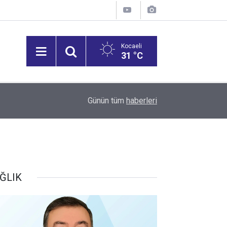
Kocaeli
31 °C
11:57
Hayatını kaybeden dalgıç için 12 takım sahaya çı
Günün tüm
haberleri
ĞLIK