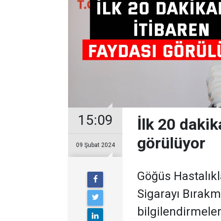
15:09
İlk 20 dakik
görülüyor
09 Şubat 2024
Göğüs Hastalıkl
Sigarayı Bırak
bilgilendirmeler