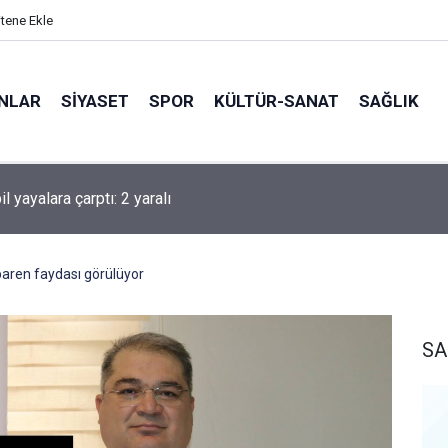
itene Ekle
ANLAR
SİYASET
SPOR
KÜLTÜR-SANAT
SAĞLIK
 yayalara çarptı: 2 yaralı
ibaren faydası görülüyor
SA