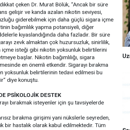
 dikkat çeken Dr. Murat Bölük, “Ancak bir süre
ans gelişir ve kanda azalan nikotin seviyesi,
zluğu giderebilmek için daha güçlü sigara içme
otinin bağımlılık yapma potansiyeli, diğer
delerle kıyaslandığında daha fazladır. Bir süre
garayı zevk almaktan çok huzursuzluk, sinirlilik,
 içme isteği gibi nikotin yoksunluk belirtilerini
Uz
meye başlar. Nikotin bağımlılığı, sigara
lmesinde en önemli etkendir. Sigarayı bırakma
 yoksunluk belirtilerinin tedavi edilmesi bu
r” diye konuştu.
DE PSİKOLOJİK DESTEK
rayı bırakmak isteyenler için şu tavsiyelerde
rısız bırakma girişimi yani nükslerle seyreden,
onik bir hastalık olarak kabul edilmektedir. Tüm