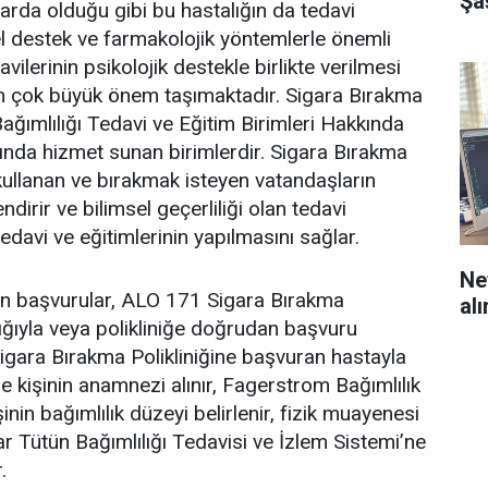
Şa
larda olduğu gibi bu hastalığın da tedavi
l destek ve farmakolojik yöntemlerle önemli
avilerinin psikolojik destekle birlikte verilmesi
için çok büyük önem taşımaktadır. Sigara Bırakma
n Bağımlılığı Tedavi ve Eğitim Birimleri Hakkında
nda hizmet sunan birimlerdir. Sigara Bırakma
a kullanan ve bırakmak isteyen vatandaşların
ndirir ve bilimsel geçerliliği olan tedavi
edavi ve eğitimlerinin yapılmasını sağlar.
Nef
çin başvurular, ALO 171 Sigara Bırakma
al
ığıyla veya polikliniğe doğrudan başvuru
 Sigara Bırakma Polikliniğine başvuran hastayla
e kişinin anamnezi alınır, Fagerstrom Bağımlılık
inin bağımlılık düzeyi belirlenir, fizik muayenesi
ar Tütün Bağımlılığı Tedavisi ve İzlem Sistemi’ne
.