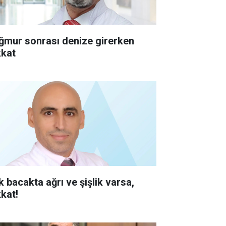
ğmur sonrası denize girerken
kkat
k bacakta ağrı ve şişlik varsa,
kkat!