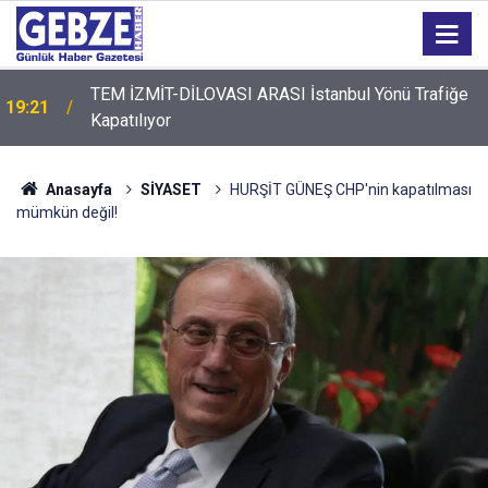
TEM İZMİT-DİLOVASI ARASI İstanbul Yönü Trafiğe
19:21
Kapatılıyor
19:20
GTO'dan Üyelerine Ticari Fırsat
Anasayfa
SİYASET
HURŞİT GÜNEŞ CHP'nin kapatılması
mümkün değil!