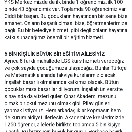
YKS Merkezimizde de ilk binde 1 öğrencimiz, ilk 100
binde 43 öğrencimiz var. Toplamda 90 öğrencimiz var.
Ciddi bir başarı. Bu çocukların hayatından bir sene bize
emanet. Onların başarılı olması bize, öğretmenlerimize
bağlı. Bu bir belediye hizmeti gibi değil onların hayatına
katkı sunacağımız önemli bir eğitim hizmeti.
5 BİN KİŞİLİK BÜYÜK BİR EĞİTİM AİLESİYİZ
Ayrıca 8 farklı mahallede LGS kurs hizmeti vereceğiz
ve çok sayıda çocuğumuza ulaşacağız. Bunlar Türkçe
ve Matematik alanında takviye kurslarımız olacak.
İnşallah başarılı olmalarında katkımız olacak. Bütün
çocuklarımıza başarılar diliyorum. İnşallah üniversite
sınavında da yüzleri güler. Çınar Akademi mezunu
olmak bir okul mezunu olmak gibi. Pilav günleri
yapmak istiyoruz. Hem arkadaşlıklar kopmasın hem
de kurum aidiyeti ilerlesin. Akademi ve kreşlerimizde
1250 öğrenci, ailelerle birlikte toplamda 5 bin kişiye
ulaştık. Bu bizim için büyük bir gurur. Herkese hayırlı