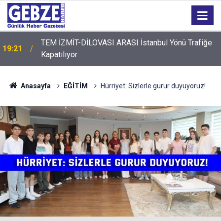
TEM İZMİT-DİLOVASI ARASI İstanbul Yönü Trafiğe
19:21
Kapatılıyor
19:20
GTO'dan Üyelerine Ticari Fırsat
Anasayfa
EĞİTİM
Hürriyet: Sizlerle gurur duyuyoruz!