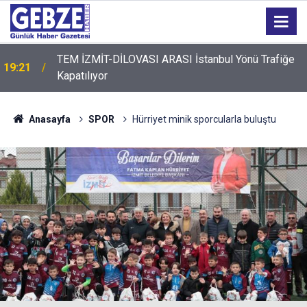
TEM İZMİT-DİLOVASI ARASI İstanbul Yönü Trafiğe
19:21
Kapatılıyor
19:20
GTO'dan Üyelerine Ticari Fırsat
Anasayfa
SPOR
Hürriyet minik sporcularla buluştu