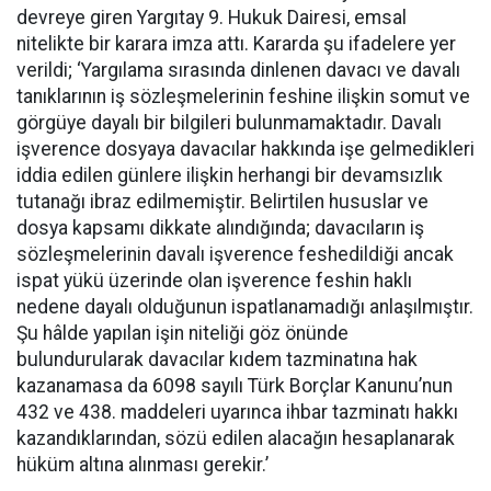
devreye giren Yargıtay 9. Hukuk Dairesi, emsal
nitelikte bir karara imza attı. Kararda şu ifadelere yer
verildi; ‘Yargılama sırasında dinlenen davacı ve davalı
tanıklarının iş sözleşmelerinin feshine ilişkin somut ve
görgüye dayalı bir bilgileri bulunmamaktadır. Davalı
işverence dosyaya davacılar hakkında işe gelmedikleri
iddia edilen günlere ilişkin herhangi bir devamsızlık
tutanağı ibraz edilmemiştir. Belirtilen hususlar ve
dosya kapsamı dikkate alındığında; davacıların iş
sözleşmelerinin davalı işverence feshedildiği ancak
ispat yükü üzerinde olan işverence feshin haklı
nedene dayalı olduğunun ispatlanamadığı anlaşılmıştır.
Şu hâlde yapılan işin niteliği göz önünde
bulundurularak davacılar kıdem tazminatına hak
kazanamasa da 6098 sayılı Türk Borçlar Kanunu’nun
432 ve 438. maddeleri uyarınca ihbar tazminatı hakkı
kazandıklarından, sözü edilen alacağın hesaplanarak
hüküm altına alınması gerekir.’