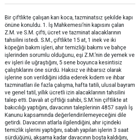
Bir çiftlikte çalışan karı koca, tazminatsız şekilde kapı
önüne konuldu. 1. İş Mahkemesi’nin kapısını çalan
Z.M. ve S.M. çifti, ücret ve tazminat alacaklarının
tahsilini istedi. S.M., çiftlikte 15 at, 1 inek ve iki
köpeğin bakım işleri, ahır temizliği bakımı ve bahçe
işlerinden sorumlu olduğunu, eşi Z.M.’nin de yemek ve
ev işleri ile uğraştığını, 5 sene boyunca kesintisiz
çalıştıklarını öne sürdü. Haksız ve ihbarsız olarak
işlerine son verildiğini iddia ederek kıdem ve ihbar
tazminatları ile fazla çalışma, hafta tatili, ulusal bayram
ve genel tatil, yıllık ücretli izin alacaklarının tahsilini
talep etti. Davalı at çiftliği sahibi, S.M.’nin çiftlikte at
bakıcılığı yaptığını, davacının taleplerinin 4857 sayılı İş
Kanunu kapsamında değerlendirilemeyeceğini dile
getirdi. Davacının atlarla ilgilendiğini, ahır içindeki
temizlik işlerini yaptığını, sabah yapılan işlerin 3 saat
sürdüğünü, akşama kadar davacının boşta kaldığını,