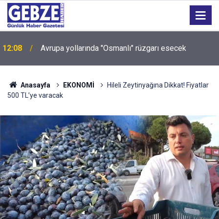
Sokakları zehirleyenlere geçit yok: Kocaeli'de 6 kişi
12:04
tutuklandı!
Anasayfa
EKONOMİ
Hileli Zeytinyağına Dikkat! Fiyatlar
500 TL’ye varacak