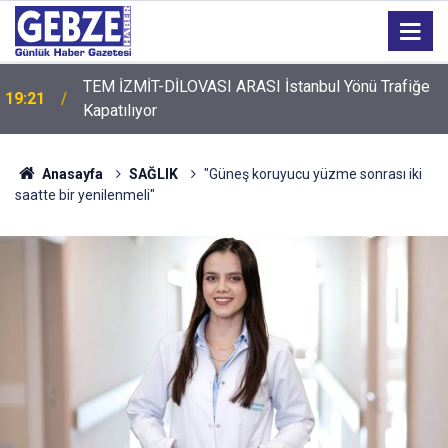
TEM İZMİT-DİLOVASI ARASI İstanbul Yönü Trafiğe
19:21
Kapatılıyor
19:20
GTO'dan Üyelerine Ticari Fırsat
Anasayfa
SAĞLIK
"Güneş koruyucu yüzme sonrası iki
saatte bir yenilenmeli"