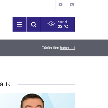
Kocaeli
23 °C
15:27
Bilişim 500 Araştırması’nın sonuçları açıklandı
Günün tüm
haberleri
ĞLIK