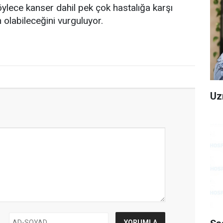
öylece kanser dahil pek çok hastalığa karşı
labileceğini vurguluyor.
Uz