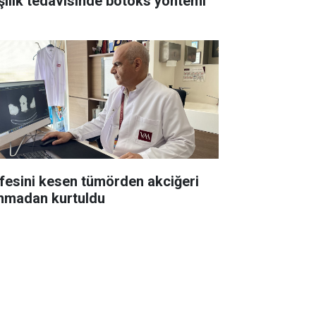
şılık tedavisinde botoks yöntemi
esini kesen tümörden akciğeri
ınmadan kurtuldu