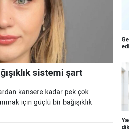
Ge
ed
ğışıklık sistemi şart
lardan kansere kadar pek çok
unmak için güçlü bir bağışıklık
Ya
di