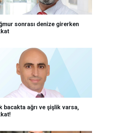
ğmur sonrası denize girerken
kkat
k bacakta ağrı ve şişlik varsa,
kkat!