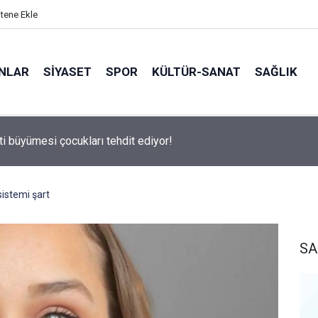
itene Ekle
ANLAR
SİYASET
SPOR
KÜLTÜR-SANAT
SAĞLIK
ti büyümesi çocukları tehdit ediyor!
 sistemi şart
SA