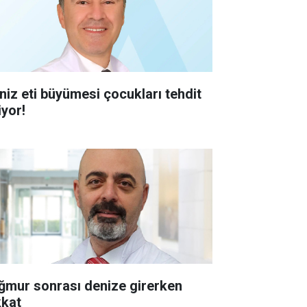
niz eti büyümesi çocukları tehdit
iyor!
ğmur sonrası denize girerken
kkat