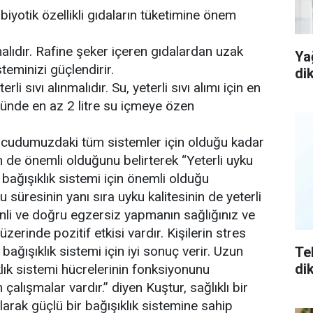
obiyotik özellikli gıdaların tüketimine önem
alıdır. Rafine şeker içeren gıdalardan uzak
Ya
teminizi güçlendirir.
di
rli sıvı alınmalıdır. Su, yeterli sıvı alımı için en
günde en az 2 litre su içmeye özen
ücudumuzdaki tüm sistemler için olduğu kadar
in de önemli olduğunu belirterek “Yeterli uyku
bağışıklık sistemi için önemli olduğu
 süresinin yanı sıra uyku kalitesinin de yeterli
nli ve doğru egzersiz yapmanın sağlığınız ve
üzerinde pozitif etkisi vardır. Kişilerin stres
 bağışıklık sistemi için iyi sonuç verir. Uzun
Te
di
klık sistemi hücrelerinin fonksiyonunu
lışmalar vardır.” diyen Kuştur, sağlıklı bir
larak güçlü bir bağışıklık sistemine sahip