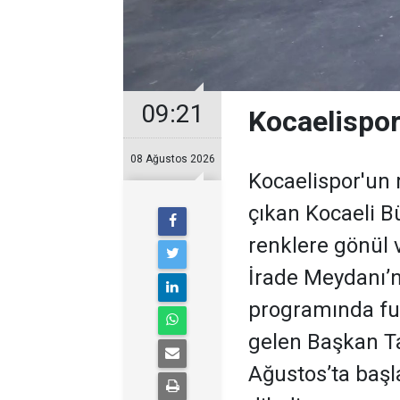
09:21
Kocaelispor
08 Ağustos 2026
Kocaelispor'un
çıkan Kocaeli Bü
renklere gönül v
İrade Meydanı’n
programında fut
gelen Başkan Ta
Ağustos’ta başl