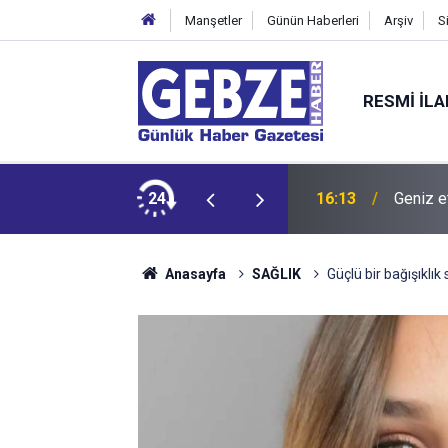
Manşetler
Günün Haberleri
Arşiv
S
RESMI İL
 bırakıyor
24
16:13
Geniz e
Anasayfa
SAĞLIK
Güçlü bir bağışıklık