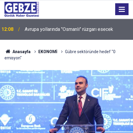
Sokakları zehirleyenlere geçit yok: Kocaeli'de 6 kişi
12:04
tutuklandı!
Anasayfa
EKONOMİ
Gübre sektöründe hedef "0
emisyon"