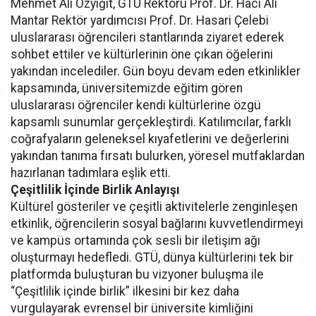
Mehmet Ali Özyiğit, GTÜ Rektörü Prof. Dr. Hacı Ali
Mantar Rektör yardımcısı Prof. Dr. Hasari Çelebi
uluslararası öğrencileri stantlarında ziyaret ederek
sohbet ettiler ve kültürlerinin öne çıkan öğelerini
yakından incelediler. Gün boyu devam eden etkinlikler
kapsamında, üniversitemizde eğitim gören
uluslararası öğrenciler kendi kültürlerine özgü
kapsamlı sunumlar gerçekleştirdi. Katılımcılar, farklı
coğrafyaların geleneksel kıyafetlerini ve değerlerini
yakından tanıma fırsatı bulurken, yöresel mutfaklardan
hazırlanan tadımlara eşlik etti.
Çeşitlilik İçinde Birlik Anlayışı
Kültürel gösteriler ve çeşitli aktivitelerle zenginleşen
etkinlik, öğrencilerin sosyal bağlarını kuvvetlendirmeyi
ve kampüs ortamında çok sesli bir iletişim ağı
oluşturmayı hedefledi. GTÜ, dünya kültürlerini tek bir
platformda buluşturan bu vizyoner buluşma ile
“Çeşitlilik içinde birlik” ilkesini bir kez daha
vurgulayarak evrensel bir üniversite kimliğini