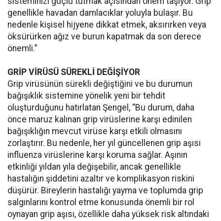
sisteminizi güçlü tutmak açısından önem taşıyor. Grip
genellikle havadan damlacıklar yoluyla bulaşır. Bu
nedenle kişisel hijyene dikkat etmek, aksırırken veya
öksürürken ağız ve burun kapatmak da son derece
önemli.”
GRİP VİRÜSÜ SÜREKLİ DEĞİŞİYOR
Grip virüsünün sürekli değiştiğini ve bu durumun
bağışıklık sistemine yönelik yeni bir tehdit
oluşturduğunu hatırlatan Şengel, “Bu durum, daha
önce maruz kalınan grip virüslerine karşı edinilen
bağışıklığın mevcut virüse karşı etkili olmasını
zorlaştırır. Bu nedenle, her yıl güncellenen grip aşısı
influenza virüslerine karşı koruma sağlar. Aşının
etkinliği yıldan yıla değişebilir, ancak genellikle
hastalığın şiddetini azaltır ve komplikasyon riskini
düşürür. Bireylerin hastalığı yayma ve toplumda grip
salgınlarını kontrol etme konusunda önemli bir rol
oynayan grip aşısı, özellikle daha yüksek risk altındaki