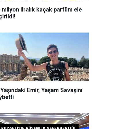
milyon liralık kaçak parfüm ele
irildi!
ndaki Emir, Yaşam Savaşını
ybetti