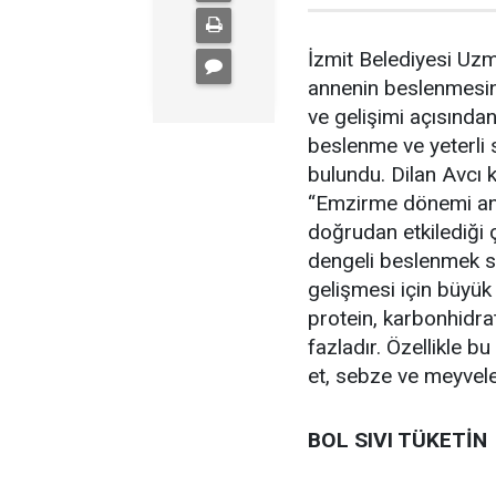
İzmit Belediyesi Uz
annenin beslenmesi
ve gelişimi açısında
beslenme ve yeterli 
bulundu. Dilan Avcı ko
“Emzirme dönemi ann
doğrudan etkilediği 
dengeli beslenmek s
gelişmesi için büyük
protein, karbonhidrat
fazladır. Özellikle b
et, sebze ve meyveler
BOL SIVI TÜKETİN