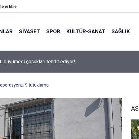
itene Ekle
ANLAR
SİYASET
SPOR
KÜLTÜR-SANAT
SAĞLIK
 500 Araştırması’nın sonuçları açıklandı
 operasyonu: 9 tutuklama
AS