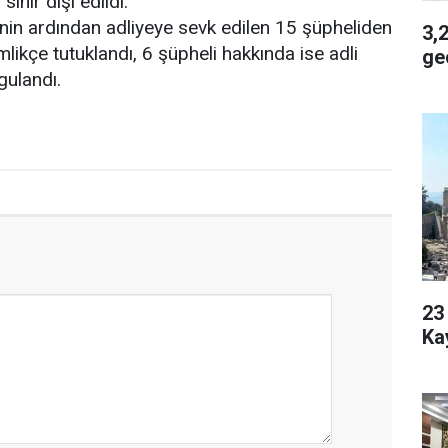
sınır dışı edildi.
inin ardından adliyeye sevk edilen 15 şüpheliden
3,2 
imlikçe tutuklandı, 6 şüpheli hakkında ise adli
geç
gulandı.
23 Yaşı
Ka