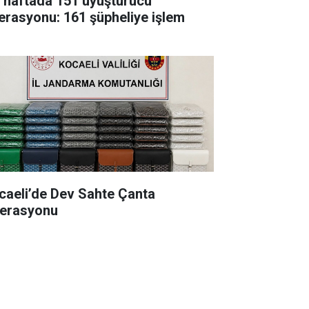
r haftada 151 uyuşturucu
erasyonu: 161 şüpheliye işlem
caeli’de Dev Sahte Çanta
erasyonu