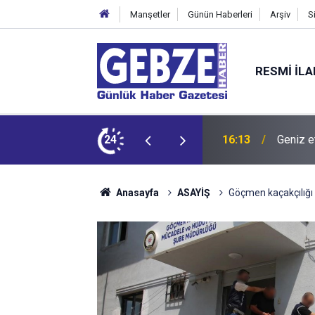
Manşetler
Günün Haberleri
Arşiv
S
RESMI İL
dit ediyor!
24
15:27
Bilişim
Anasayfa
ASAYİŞ
Göçmen kaçakçılığı