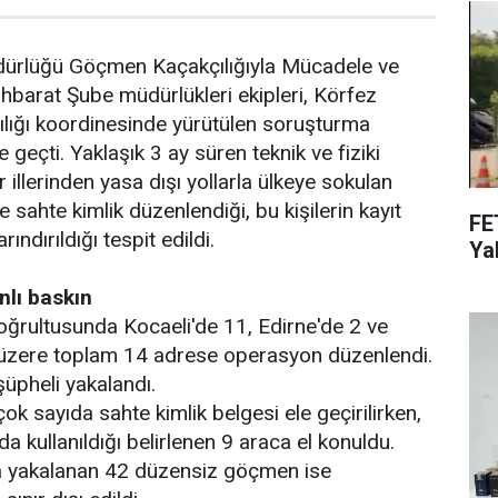
dürlüğü Göçmen Kaçakçılığıyla Mücadele ve
tihbarat Şube müdürlükleri ekipleri, Körfez
lığı koordinesinde yürütülen soruşturma
geçti. Yaklaşık 3 ay süren teknik ve fiziki
r illerinden yasa dışı yollarla ülkeye sokulan
sahte kimlik düzenlendiği, bu kişilerin kayıt
FE
arındırıldığı tespit edildi.
Yak
lı baskın
 doğrultusunda Kocaeli'de 11, Edirne'de 2 ve
 üzere toplam 14 adrese operasyon düzenlendi.
üpheli yakalandı.
k sayıda sahte kimlik belgesi ele geçirilirken,
 kullanıldığı belirlenen 9 araca el konuldu.
a yakalanan 42 düzensiz göçmen ise