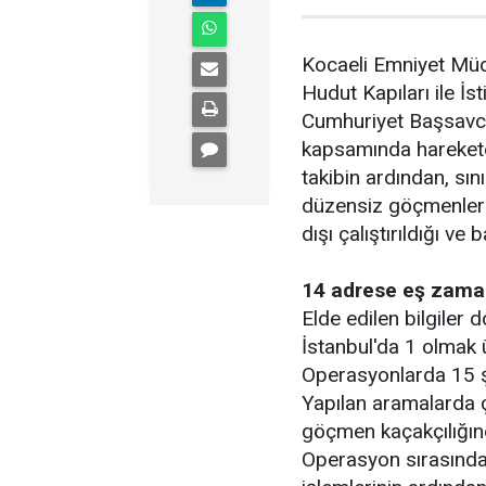
Kocaeli Emniyet Mü
Hudut Kapıları ile İs
Cumhuriyet Başsavcı
kapsamında harekete 
takibin ardından, sını
düzensiz göçmenlere 
dışı çalıştırıldığı ve b
14 adrese eş zaman
Elde edilen bilgiler
İstanbul'da 1 olmak
Operasyonlarda 15 ş
Yapılan aramalarda ço
göçmen kaçakçılığında
Operasyon sırasınd