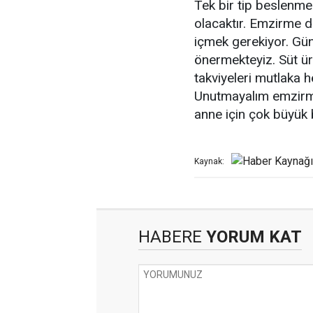
Tek bir tip beslenme
olacaktır. Emzirme d
içmek gerekiyor. Günd
önermekteyiz. Süt üret
takviyeleri mutlaka h
Unutmayalım emzir
anne için çok büyük b
Kaynak:
HABERE
YORUM KAT