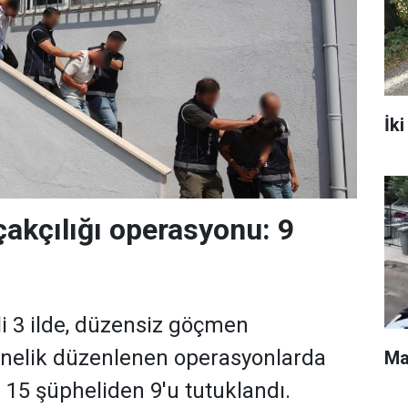
İki
kçılığı operasyonu: 9
i 3 ilde, düzensiz göçmen
önelik düzenlenen operasyonlarda
Ma
n 15 şüpheliden 9'u tutuklandı.