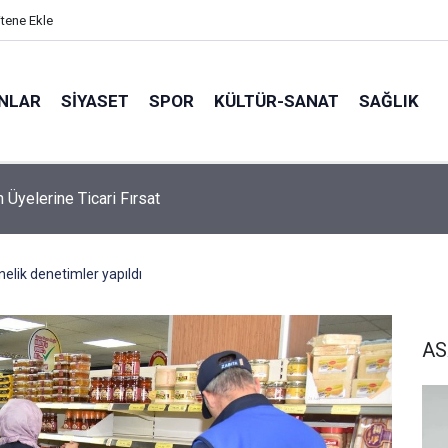
itene Ekle
ANLAR
SİYASET
SPOR
KÜLTÜR-SANAT
SAĞLIK
Darıca’nın dört bir yanında yoğun mesai
elik denetimler yapıldı
AS