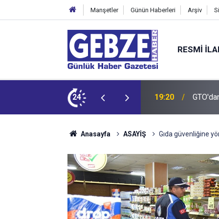
Manşetler
Günün Haberleri
Arşiv
S
RESMI İL
24
19:19
Anasayfa
ASAYİŞ
Gıda güvenliğine yön