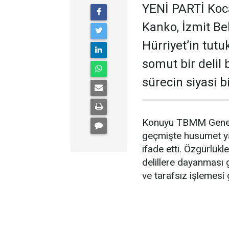
YENİ PARTİ Kocae
Kanko, İzmit B
Hürriyet’in tut
somut bir delil
sürecin siyasi 
Konuyu TBMM Genel K
geçmişte husumet yaş
ifade etti. Özgürlükle
delillere dayanması 
ve tarafsız işlemesi g