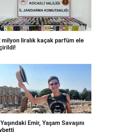
milyon liralık kaçak parfüm ele
irildi!
ndaki Emir, Yaşam Savaşını
ybetti