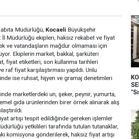
Zabıta Müdürlüğü,
Kocaeli
Büyükşehir
 İl Müdürlüğü ekipleri, haksız rekabet ve fiyat
mek ve vatandaşların mağdur olmaması için
yor. Ekiplerin market, bakkal, şarküteri
 fiyat etiketleri, son kullanma tarihleri
e raf fiyat karşılaştırması yapıldı. Unlu
KO
nde ise ruhsat, hijyen ve gramaj denetimleri
SEFER
"Sı
nde marketlerdeki un, şeker, peynir, yumurta,
temel gıda ürünlerinden birer örnek alınarak alış
laştırıldı.
yat artışı tespit edildiğinde gereken işlemler
Müdürlüğü yetkilileri tarafında tutulan tutanaklar,
ki komisyona gönderilerek, haksız fiyat artışı