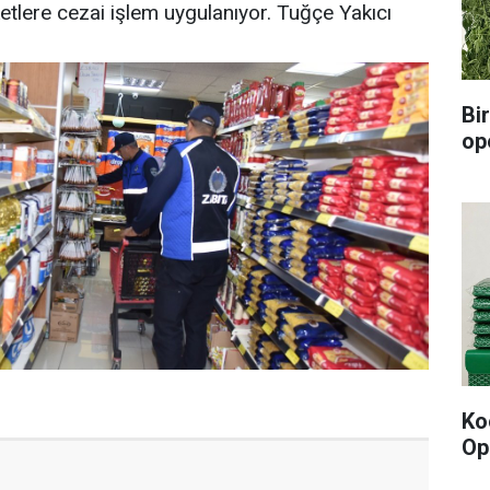
tlere cezai işlem uygulanıyor. Tuğçe Yakıcı
Bi
op
Ko
Op