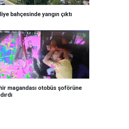
liye bahçesinde yangın çıktı
hir magandası otobüs şoförüne
dırdı