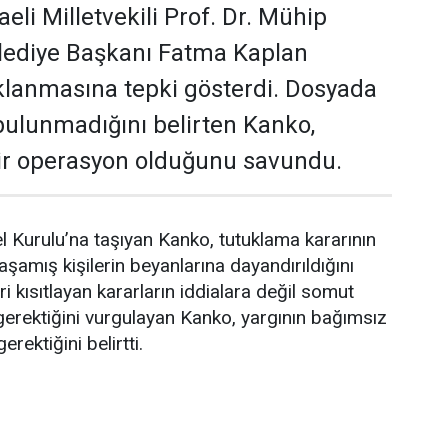
li Milletvekili Prof. Dr. Mühip
elediye Başkanı Fatma Kaplan
uklanmasına tepki gösterdi. Dosyada
 bulunmadığını belirten Kanko,
bir operasyon olduğunu savundu.
urulu’na taşıyan Kanko, tutuklama kararının
amış kişilerin beyanlarına dayandırıldığını
ri kısıtlayan kararların iddialara değil somut
gerektiğini vurgulayan Kanko, yargının bağımsız
erektiğini belirtti.