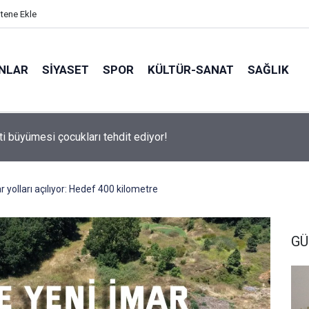
itene Ekle
ANLAR
SİYASET
SPOR
KÜLTÜR-SANAT
SAĞLIK
 500 Araştırması’nın sonuçları açıklandı
 yolları açılıyor: Hedef 400 kilometre
GÜ