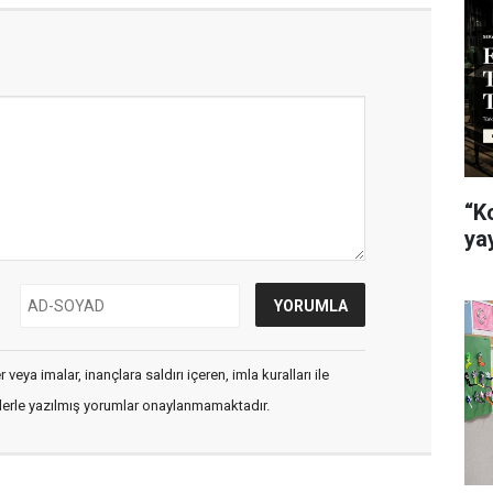
“K
ya
veya imalar, inançlara saldırı içeren, imla kuralları ile
flerle yazılmış yorumlar onaylanmamaktadır.