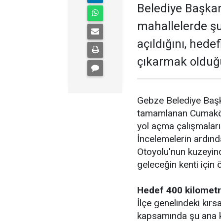
Belediye Başkan
mahallelerde şu
açıldığını, hede
çıkarmak olduğu
Gebze Belediye Başk
tamamlanan Cumaköy 
yol açma çalışmaların
İncelemelerin ardın
Otoyolu'nun kuzeyind
geleceğin kenti için ö
Hedef 400 kilometr
İlçe genelindeki kırs
kapsamında şu ana k