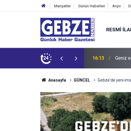
Manşetler
Günün Haberleri
Arşiv
S
RESMI İL
dit ediyor!
24
15:27
Bilişim
Anasayfa
GÜNCEL
Gebze'de yeni imar