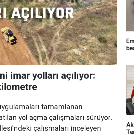
Em
be
i imar yolları açılıyor:
kilometre
uygulamaları tamamlanan
atılan yol açma çalışmaları sürüyor.
Ak
si'ndeki çalışmaları inceleyen
Te