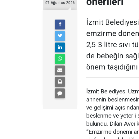
önerileri
07 Ağustos 2026
İzmit Belediyes
emzirme dönem
2,5-3 litre sıvı
de bebeğin sağl
önem taşıdığını
İzmit Belediyesi Uz
annenin beslenmesi
ve gelişimi açısında
beslenme ve yeterli 
bulundu. Dilan Avcı ko
“Emzirme dönemi ann