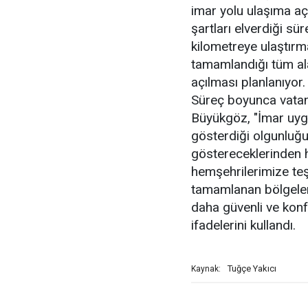
imar yolu ulaşıma aç
şartları elverdiği s
kilometreye ulaştırma
tamamlandığı tüm ala
açılması planlanıyor.
Süreç boyunca vatand
Büyükgöz, "İmar uyg
gösterdiği olgunluğu
göstereceklerinden 
hemşehrilerimize te
tamamlanan bölgeler
daha güvenli ve konfo
ifadelerini kullandı.
Tuğçe Yakıcı
Kaynak: