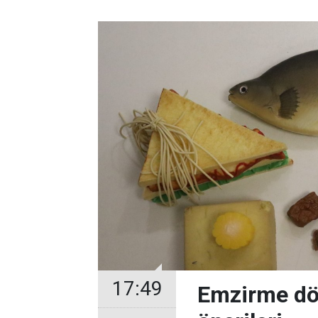
17:49
Emzirme dö