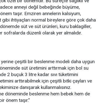
çok özel bir dönemdir. Bu süreçte sağlıklı ve
adece anneyi değil bebeğinde büyüme,
 önem taşır. Emziren annelerin kalsiyum,
 gibi ihtiyaçları normal bireylere göre çok daha
u dönemde süt ve süt ürünleri, kuru baklagiller,
 sofralarda düzenli olarak yer almalıdır.
 yerine çeşitli bir beslenme modeli daha uygun
öneminde süt üretimini arttırmak için bol su
e 2 buçuk 3 litre kadar sıvı tüketimini
imini arttırabilmek için çeşitli bitki çayları ve
ekiminize danışarak kullanmalısınız.
me döneminde beslenme hem bebek hem de
ir önem taşır.”