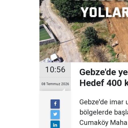
10:56
Gebze'de yen
Hedef 400 
08 Temmuz 2026
Gebze'de imar 
bölgelerde başl
Cumaköy Mahalle