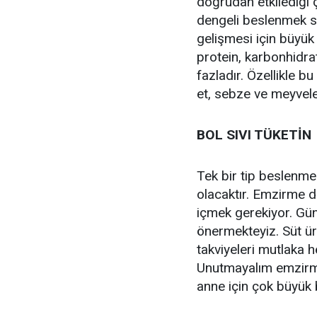
doğrudan etkilediği 
dengeli beslenmek s
gelişmesi için büyük
protein, karbonhidrat
fazladır. Özellikle b
et, sebze ve meyveler
BOL SIVI TÜKETİN
Tek bir tip beslenme
olacaktır. Emzirme d
içmek gerekiyor. Günd
önermekteyiz. Süt üret
takviyeleri mutlaka h
Unutmayalım emzir
anne için çok büyük b