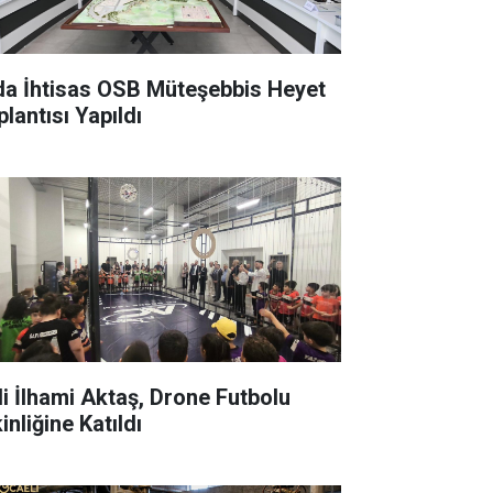
a İhtisas OSB Müteşebbis Heyet
lantısı Yapıldı
i İlhami Aktaş, Drone Futbolu
inliğine Katıldı