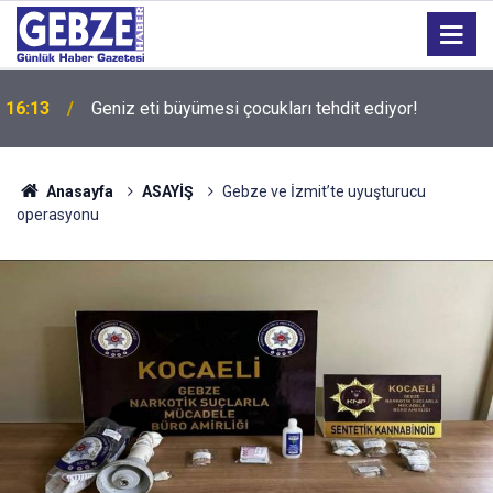
15:27
Bilişim 500 Araştırması’nın sonuçları açıklandı
Anasayfa
ASAYİŞ
Gebze ve İzmit’te uyuşturucu
operasyonu